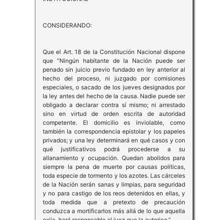
CONSIDERANDO:
Que el Art. 18 de la Constitución Nacional dispone
que “Ningún habitante de la Nación puede ser
penado sin juicio previo fundado en ley anterior al
hecho del proceso, ni juzgado por comisiones
especiales, o sacado de los jueves designados por
la ley antes del hecho de la causa. Nadie puede ser
obligado a declarar contra sí mismo; ni arrestado
sino en virtud de orden escrita de autoridad
competente. El domicilio es inviolable, como
también la correspondencia epistolar y los papeles
privados; y una ley determinará en qué casos y con
qué justificativos podrá procederse a su
allanamiento y ocupación. Quedan abolidos para
siempre la pena de muerte por causas políticas,
toda especie de tormento y los azotes. Las cárceles
de la Nación serán sanas y limpias, para seguridad
y no para castigo de los reos detenidos en ellas, y
toda medida que a pretexto de precaución
conduzca a mortificarlos más allá de lo que aquella
exija, hará responsable al juez que la autorice.”