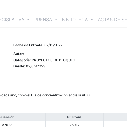
nt)
EGISLATIVA
PRENSA
BIBLIOTECA
ACTAS DE S
Fecha de Entrada:
02/11/2022
Autor:
Categoría:
PROYECTOS DE BLOQUES
Desde:
09/05/2023
de cada año, como el Día de concientización sobre la ADEE.
 Sanción
N° Prom.
03/2023
25912