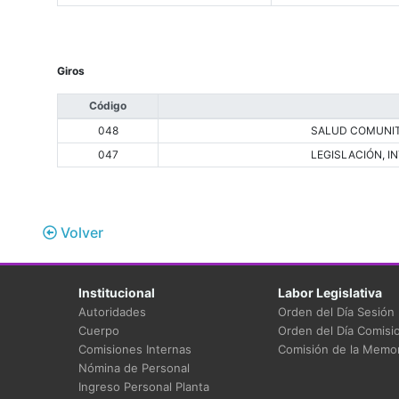
Giros
Código
048
SALUD COMUNIT
047
LEGISLACIÓN, 
Volver
Institucional
Labor Legislativa
Autoridades
Orden del Día Sesión
Cuerpo
Orden del Día Comisi
Comisiones Internas
Comisión de la Memor
Nómina de Personal
Ingreso Personal Planta