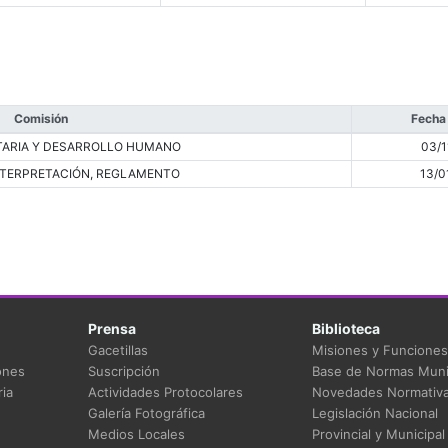
Comisión
Fecha
ARIA Y DESARROLLO HUMANO
03/1
INTERPRETACIÓN, REGLAMENTO
13/0
Prensa
Biblioteca
Gacetillas
Misiones y Funciones
ones
Suscripción
Base de Normas Muni
ia
Actividades Protocolares
Novedades Normativ
Galería Fotográfica
Legislación Nacional
Medios Locales
Provincial y Municipal