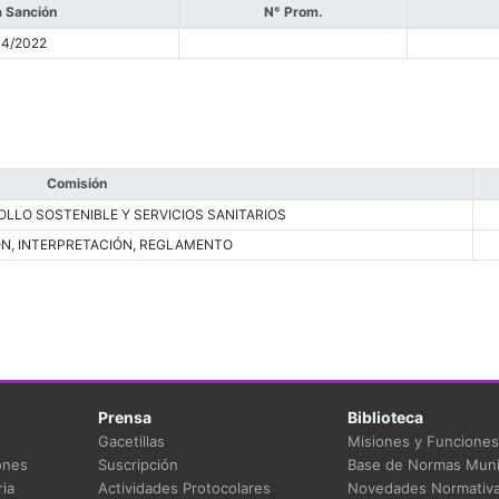
 Sanción
N° Prom.
04/2022
Comisión
LLO SOSTENIBLE Y SERVICIOS SANITARIOS
ÓN, INTERPRETACIÓN, REGLAMENTO
Prensa
Biblioteca
Gacetillas
Misiones y Funciones
ones
Suscripción
Base de Normas Muni
ia
Actividades Protocolares
Novedades Normativ