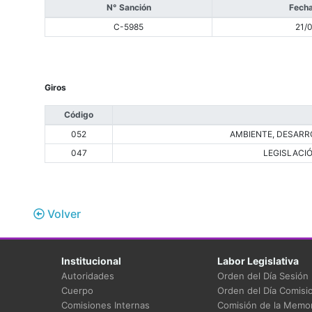
N° Sanción
Fecha
C-5985
21/
Giros
Código
052
AMBIENTE, DESARRO
047
LEGISLACI
Volver
Institucional
Labor Legislativa
Autoridades
Orden del Día Sesión
Cuerpo
Orden del Día Comisi
Comisiones Internas
Comisión de la Memor