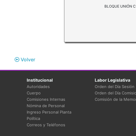
BLOQUE UNIÓN CÍVICA
Volver
Institucional
Labor Legislativa
Autoridades
Orden del Día Sesión
Cuerpo
Orden del Día Comisi
Comisiones Internas
Comisión de la Memor
Nómina de Personal
Ingreso Personal Planta
Política
Correos y Teléfonos