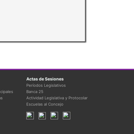
Actas de Sesiones
Períodos Legislativos
cipales
Banca 25
as
Actividad Legislativa y Protocolar
Escuelas al Concejo