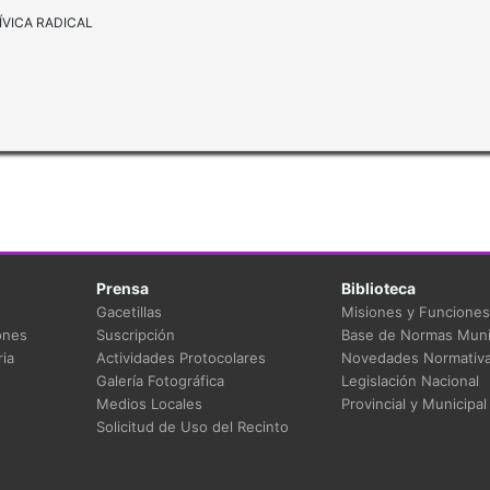
 RADICAL
Prensa
Biblioteca
Gacetillas
Misiones y Funciones
ones
Suscripción
Base de Normas Muni
ia
Actividades Protocolares
Novedades Normativ
Galería Fotográfica
Legislación Nacional
Medios Locales
Provincial y Municipal
Solicitud de Uso del Recinto