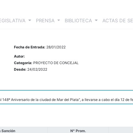
nt)
EGISLATIVA
PRENSA
BIBLIOTECA
ACTAS DE S
Fecha de Entrada:
28/01/2022
Autor:
Categoría:
PROYECTO DE CONCEJAL
Desde:
24/02/2022
148º Aniversario de la ciudad de Mar del Plata", a llevarse a cabo el día 12 de fe
 Sanción
N° Prom.