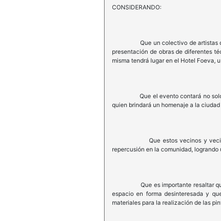
CONSIDERANDO:
Que un colectivo de artistas de la ci
presentación de obras de diferentes té
misma tendrá lugar en el Hotel Foeva, u
Que el evento contará no solo con la
quien brindará un homenaje a la ciudad 
Que estos vecinos y vecinas auto c
repercusión en la comunidad, logrando
Que es importante resaltar que la or
espacio en forma desinteresada y que
materiales para la realización de las pin