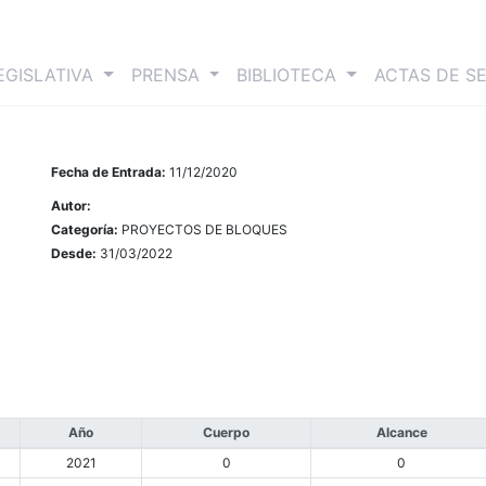
nt)
EGISLATIVA
PRENSA
BIBLIOTECA
ACTAS DE S
Fecha de Entrada:
11/12/2020
Autor:
Categoría:
PROYECTOS DE BLOQUES
Desde:
31/03/2022
Año
Cuerpo
Alcance
2021
0
0