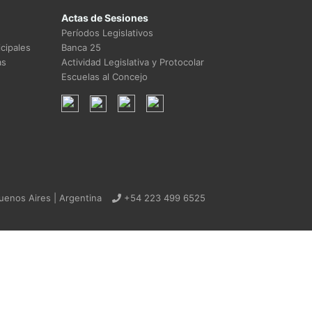
Actas de Sesiones
Períodos Legislativos
cipales
Banca 25
as
Actividad Legislativa y Protocolar
Escuelas al Concejo
uenos Aires | Argentina
+54 223 499 6525