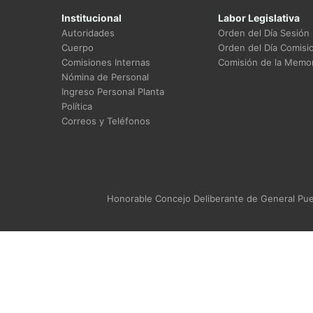
Institucional
Labor Legislativa
Autoridades
Orden del Día Sesión
Cuerpo
Orden del Día Comisi
Comisiones Internas
Comisión de la Memor
Nómina de Personal
Ingreso Personal Planta
Política
Correos y Teléfonos
Honorable Concejo Deliberante de General Puey