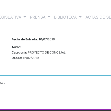
nt)
EGISLATIVA
PRENSA
BIBLIOTECA
ACTAS DE S
Fecha de Entrada:
10/07/2019
Autor:
Categoría:
PROYECTO DE CONCEJAL
Desde:
12/07/2019
te.-