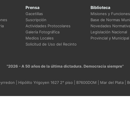
Prensa
Biblioteca
Gacetillas
Misiones y Funciones
ones
Suscripción
Base de Normas Muni
ia
Actividades Protocolares
Novedades Normativ
Galería Fotográfica
Legislación Nacional
Medios Locales
Provincial y Municipal
Solicitud de Uso del Recinto
"2026 - A 50 años de la última dictadura. Democracia siempre"
rredon | Hipólito Yrigoyen 1627 2° piso | B7600DOM | Mar del Plata | B