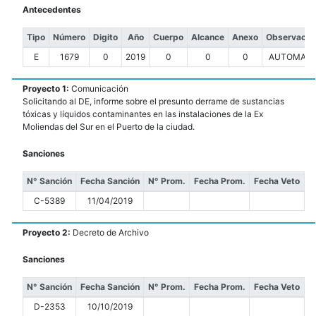
Antecedentes
Tipo
Número
Digito
Año
Cuerpo
Alcance
Anexo
Observacio
E
1679
0
2019
0
0
0
AUTOMATI
Proyecto 1:
Comunicación
Solicitando al DE, informe sobre el presunto derrame de sustancias
tóxicas y líquidos contaminantes en las instalaciones de la Ex
Moliendas del Sur en el Puerto de la ciudad.
Sanciones
N° Sanción
Fecha Sanción
N° Prom.
Fecha Prom.
Fecha Veto
C-5389
11/04/2019
Proyecto 2:
Decreto de Archivo
Sanciones
N° Sanción
Fecha Sanción
N° Prom.
Fecha Prom.
Fecha Veto
D-2353
10/10/2019