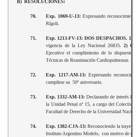
B) RESOLUCIONES:
70.
Exp. 1069-U-13:
Expresando reconocimiento 
Rígoli.
71.
Exp. 1213-FV-13: DOS DESPACHOS. 1
vigencia de la Ley Nacional 26835.
2) C
Ejecutivo el cumplimiento de lo dispuesto 
Técnicas de Reanimación Cardiopulmonar.
72.
Exp. 1217-AM-13:
Expresando reconocimi
cumplirse su 50º aniversario.
73.
Exp. 1332-AM-13:
Declarando de interés la r
la Unidad Penal nº 15, a cargo del Colectivo 
Facultad de Derecho de la Universidad Naciona
74.
Exp. 1382-CJA-13:
Reconociendo la trayector
Instituto Argentino Modelo, con motivo de cu