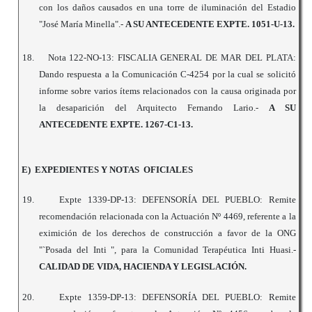
con los daños causados en una torre de iluminación del Estadio
"José María Minella".-
A SU ANTECEDENTE EXPTE. 1051-U-13.
18.
Nota 122-NO-13: FISCALIA GENERAL DE MAR DEL PLATA:
Dando respuesta a la Comunicación C-4254 por la cual se solicitó
informe sobre varios ítems relacionados con la causa originada por
la desaparición del Arquitecto Fernando Lario.-
A SU
ANTECEDENTE EXPTE. 1267-C1-13.
E) EXPEDIENTES Y NOTAS OFICIALES
19.
Expte 1339-DP-13: DEFENSORÍA DEL PUEBLO: Remite
recomendación relacionada con la Actuación Nº 4469, referente a la
eximición de los derechos de construcción a favor de la ONG
"`Posada del Inti ", para la Comunidad Terapéutica Inti Huasi.-
CALIDAD DE VIDA, HACIENDA Y LEGISLACIÓN.
20.
Expte 1359-DP-13: DEFENSORÍA DEL PUEBLO: Remite