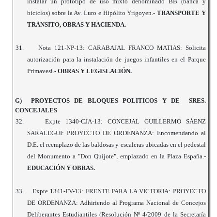
instalar un prototipo de uso mixto denominado BB (banca y
biciclos) sobre la Av. Luro e Hipólito Yrigoyen.-
TRANSPORTE Y
TRÁNSITO, OBRAS Y HACIENDA.
31.
Nota 121-NP-13: CARABAJAL FRANCO MATIAS: Solicita
autorización para la instalación de juegos infantiles en el Parque
Primavesi.-
OBRAS Y LEGISLACIÓN.
G) PROYECTOS DE BLOQUES POLITICOS Y DE SRES.
CONCEJALES
32.
Expte 1340-CJA-13: CONCEJAL GUILLERMO SÁENZ
SARALEGUI: PROYECTO DE ORDENANZA: Encomendando al
D.E. el reemplazo de las baldosas y escaleras ubicadas en el pedestal
del Monumento a "Don Quijote", emplazado en la Plaza España.-
EDUCACIÓN Y OBRAS.
33.
Expte 1341-FV-13: FRENTE PARA LA VICTORIA: PROYECTO
DE ORDENANZA: Adhiriendo al Programa Nacional de Concejos
Deliberantes Estudiantiles (Resolución Nº 4/2009 de la Secretaría