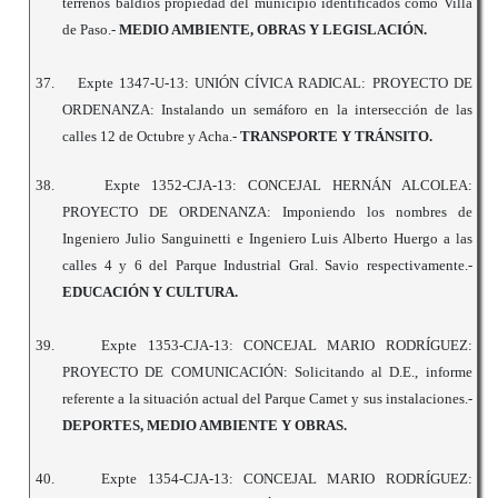
terrenos baldíos propiedad del municipio identificados como Villa
de Paso.-
MEDIO AMBIENTE, OBRAS Y LEGISLACIÓN.
37.
Expte 1347-U-13: UNIÓN CÍVICA RADICAL: PROYECTO DE
ORDENANZA: Instalando un semáforo en la intersección de las
calles 12 de Octubre y Acha.-
TRANSPORTE Y TRÁNSITO.
38.
Expte 1352-CJA-13: CONCEJAL HERNÁN ALCOLEA:
PROYECTO DE ORDENANZA: Imponiendo los nombres de
Ingeniero Julio Sanguinetti e Ingeniero Luis Alberto Huergo a las
calles 4 y 6 del Parque Industrial Gral. Savio respectivamente.-
EDUCACIÓN Y CULTURA.
39.
Expte 1353-CJA-13: CONCEJAL MARIO RODRÍGUEZ:
PROYECTO DE COMUNICACIÓN: Solicitando al D.E., informe
referente a la situación actual del Parque Camet y sus instalaciones.-
DEPORTES, MEDIO AMBIENTE Y OBRAS.
40.
Expte 1354-CJA-13: CONCEJAL MARIO RODRÍGUEZ: