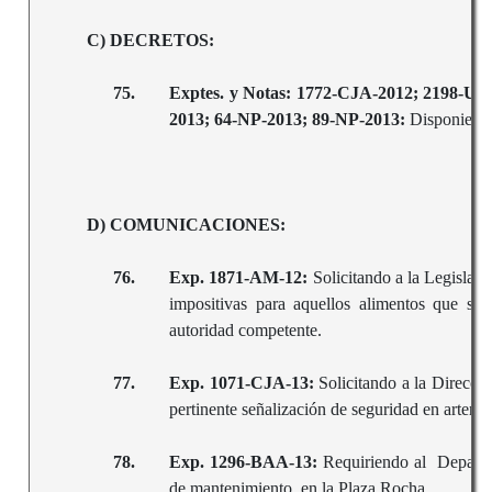
C) DECRETOS:
75.
Exptes. y Notas: 1772-CJA-2012; 2198-U-
2013; 64-NP-2013; 89-NP-2013:
Disponiendo
D) COMUNICACIONES:
76.
Exp. 1871-AM-12:
Solicitando a la Legislat
impositivas para aquellos alimentos que se
autoridad competente.
77.
Exp. 1071-CJA-13:
Solicitando a la Direcci
pertinente señalización de seguridad en arteri
78.
Exp. 1296-BAA-13:
Requiriendo al Departam
de mantenimiento en la Plaza Rocha.