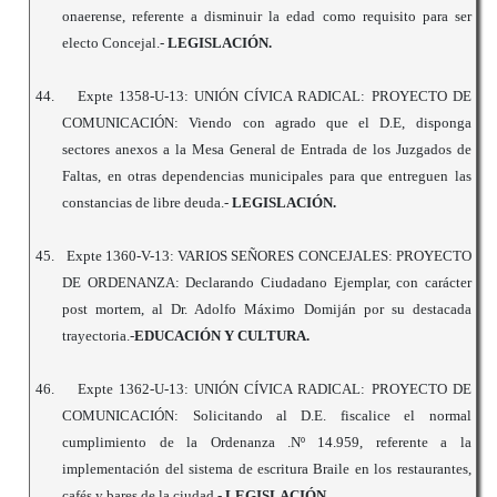
onaerense, referente a disminuir la edad como requisito para ser
electo Concejal.-
LEGISLACIÓN.
44.
Expte 1358-U-13: UNIÓN CÍVICA RADICAL: PROYECTO DE
COMUNICACIÓN: Viendo con agrado que el D.E, disponga
sectores anexos a la Mesa General de Entrada de los Juzgados de
Faltas, en otras dependencias municipales para que entreguen las
constancias de libre deuda.-
LEGISLACIÓN.
45.
Expte 1360-V-13: VARIOS SEÑORES CONCEJALES: PROYECTO
DE ORDENANZA: Declarando Ciudadano Ejemplar, con carácter
post mortem, al Dr. Adolfo Máximo Domiján por su destacada
trayectoria.-
EDUCACIÓN Y CULTURA.
46.
Expte 1362-U-13: UNIÓN CÍVICA RADICAL: PROYECTO DE
COMUNICACIÓN: Solicitando al D.E. fiscalice el normal
cumplimiento de la Ordenanza .Nº 14.959, referente a la
implementación del sistema de escritura Braile en los restaurantes,
cafés y bares de la ciudad.-
LEGISLACIÓN.