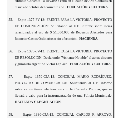
Antonio Calvente", a llevarse a cabo en el Salón de Arte Cabrales en
el mes de octubre del corriente año.-
EDUCACIÓN Y CULTURA.
55.
Expte 1377-FV-13: FRENTE PARA LA VICTORIA: PROYECTO
DE COMUNICACIÓN: Solicitando al D.E. informe sobre ítems
relacionados al uso de $ 51.000.000 de Recursos Afectados para
financiar Gastos Ordinarios o sin afectación.-
HACIENDA.
56.
Expte 1378-FV-13: FRENTE PARA LA VICTORIA: PROYECTO
DE RESOLUCIÓN: Declarando "Visitante Notable" al actor, director
y guionista argentino Víctor Laplace.-
EDUCACIÓN Y CULTURA.
57.
Expte 1379-CJA-13: CONCEJAL MARIO RODRÍGUEZ:
PROYECTO DE COMUNICACIÓN: Solicitando al D.E. informe
sobre varios ítems relacionados con la Consulta Popular, que se
llevará a cabo para la instrumentación de una Policía Municipal.-
HACIENDA Y LEGISLACIÓN.
58.
Expte 1380-CJA-13: CONCEJAL CARLOS F. ARROYO: