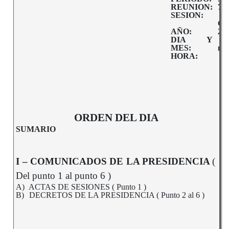
REUNION:
7º
SESION:
Or
AÑO:
20
DIA Y
2
MES:
ma
HORA:
10:
ORDEN DEL DIA
SUMARIO
I – COMUNICADOS DE LA PRESIDENCIA
(
Del punto 1 al punto 6 )
A)
ACTAS DE SESIONES ( Punto 1 )
B)
DECRETOS DE LA PRESIDENCIA ( Punto 2 al 6 )