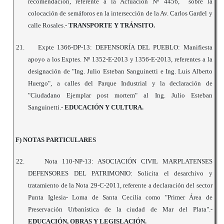
recomendación, referente a la Actuación Nº 4456, sobre la
colocación de semáforos en la intersección de la Av. Carlos Gardel y
calle Rosales.-
TRANSPORTE Y TRÁNSITO.
21.
Expte 1366-DP-13: DEFENSORÍA DEL PUEBLO: Manifiesta
apoyo a los Exptes. Nº 1352-E-2013 y 1356-E-2013, referentes a la
designación de "Ing. Julio Esteban Sanguinetti e Ing. Luis Alberto
Huergo", a calles del Parque Industrial y la declaración de
"Ciudadano Ejemplar post mortem" al Ing. Julio Esteban
Sanguinetti.-
EDUCACIÓN Y CULTURA.
F) NOTAS PARTICULARES
22.
Nota 110-NP-13: ASOCIACIÓN CIVIL MARPLATENSES
DEFENSORES DEL PATRIMONIO: Solicita el desarchivo y
tratamiento de la Nota 29-C-2011, referente a declaración del sector
Punta Iglesia- Loma de Santa Cecilia como "Primer Área de
Preservación Urbanística de la ciudad de Mar del Plata".-
EDUCACIÓN, OBRAS Y LEGISLACIÓN.