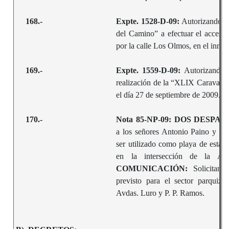
168.-
Expte. 1528-D-09:
Autorizando a 
del Camino” a efectuar el acceso a
por la calle Los Olmos, en el inmu
169.-
Expte. 1559-D-09:
Autorizando e
realización de la “XLIX Caravana 
el día 27 de septiembre de 2009.
170.-
Nota 85-NP-09: DOS DESP
a los señores Antonio Paino y No
ser utilizado como playa de estaci
en la intersección de la 
COMUNICACIÓN:
Solicitand
previsto para el sector parquiza
Avdas. Luro y P. P. Ramos.