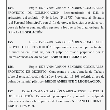
154.
Expte 1574-V-09: VARIOS SEÑORES CONCEJALES:
PROYECTO DE COMUNICACIÓN: Encomendando al D.E. la
aplicación del artículo 46º de la Ley Nº 11757, (referente al Estatuto
del Personal Municipal), con el fin de otorgar licencias especiales con
goce de haberes para aquellos agentes a los que se les diagnostique la
Gripe A.-
LEGISLACIÓN.
155.
Expte 1575-V-09: VARIOS SEÑORES CONCEJALES:
PROYECTO DE RESOLUCIÓN: Expresando enérgico repudio frente a
lo sucedido en Honduras, por el golpe de estado perpetrado por la
Fuerzas Armadas de dicho país.-
LABOR DELIBERATIVA.
156.
Expte 1576-V-09: VARIOS SEÑORES CONCEJALES:
PROYECTO DE DECRETO: Convocando a una Jornada de Trabajo
sobre el tema aplicación de la Ley Provincial 13.868, referida al uso de
bolsas de material plástico.-
MEDIO AMBIENTE Y LEGISLACIÓN.
157.
Expte 1579-AM-09: ACCIÓN MARPLATENSE: PROYECTO
DE RESOLUCIÓN: Expresando preocupación y repudio al golpe de
estado acaecido en la República de Honduras.-
A SU ANTECEDENTE
EXPTE. 1575-V-09.