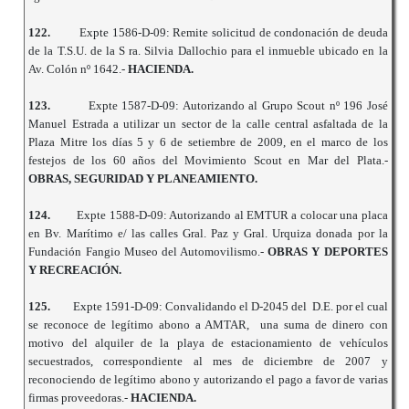
122.
Expte 1586-D-09: Remite solicitud de condonación de deuda
de la T.S.U. de la S ra. Silvia Dallochio para el inmueble ubicado en la
Av. Colón nº 1642.-
HACIENDA.
123.
Expte 1587-D-09: Autorizando al Grupo Scout nº 196 José
Manuel Estrada a utilizar un sector de la calle central asfaltada de la
Plaza Mitre los días 5 y 6 de setiembre de 2009, en el marco de los
festejos de los 60 años del Movimiento Scout en Mar del Plata.-
OBRAS, SEGURIDAD Y PLANEAMIENTO.
124.
Expte 1588-D-09: Autorizando al EMTUR a colocar una placa
en Bv. Marítimo e/ las calles Gral. Paz y Gral. Urquiza donada por la
Fundación Fangio Museo del Automovilismo.-
OBRAS Y DEPORTES
Y RECREACIÓN.
125.
Expte 1591-D-09: Convalidando el D-2045 del D.E. por el cual
se reconoce de legítimo abono a AMTAR, una suma de dinero con
motivo del alquiler de la playa de estacionamiento de vehículos
secuestrados, correspondiente al mes de diciembre de 2007 y
reconociendo de legítimo abono y autorizando el pago a favor de varias
firmas proveedoras.-
HACIENDA.