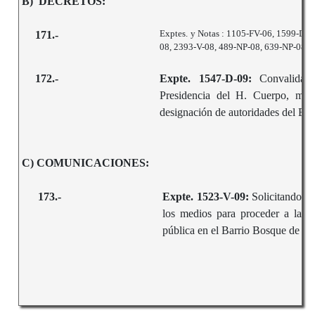
B) DECRETOS:
Exptes. y Notas : 1105-FV-06, 1599-DP
171.-
08, 2393-V-08, 489-NP-08, 639-NP-08,
172.-
Expte. 1547-D-09:
Convalidan
Presidencia del H. Cuerpo, medi
designación de autoridades del 
C) COMUNICACIONES:
173.-
Expte. 1523-V-09:
Solicitando a
los medios para proceder a la c
pública en el Barrio Bosque de Pe