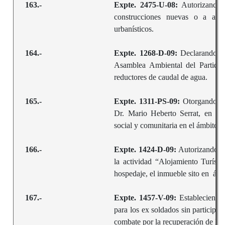
163.-
Expte. 2475-U-08:
Autorizando 
construcciones nuevas o a ampli
urbanísticos.
164.-
Expte. 1268-D-09:
Declarando de
Asamblea Ambiental del Partido, 
reductores de caudal de agua.
165.-
Expte. 1311-PS-09:
Otorgando la
Dr. Mario Heberto Serrat, en rec
social y comunitaria en el ámbito d
166.-
Expte. 1424-D-09:
Autorizando al
la actividad “Alojamiento Turísti
hospedaje, el inmueble sito en ár
167.-
Expte. 1457-V-09:
Estableciendo
para los ex soldados sin participac
combate por la recuperación de las