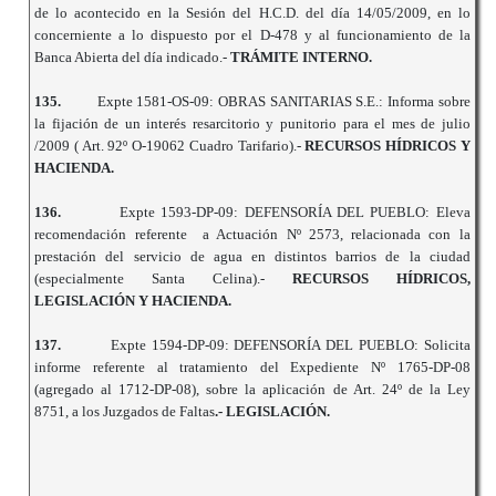
de lo acontecido en la Sesión del H.C.D. del día 14/05/2009, en lo
concerniente a lo dispuesto por el D-478 y al funcionamiento de la
Banca Abierta del día indicado.-
TRÁMITE INTERNO.
135.
Expte 1581-OS-09: OBRAS SANITARIAS S.E.: Informa sobre
la fijación de un interés resarcitorio y punitorio para el mes de julio
/2009 ( Art. 92º O-19062 Cuadro Tarifario).-
RECURSOS HÍDRICOS Y
HACIENDA.
136.
Expte 1593-DP-09: DEFENSORÍA DEL PUEBLO: Eleva
recomendación referente a Actuación Nº 2573, relacionada con la
prestación del servicio de agua en distintos barrios de la ciudad
(especialmente Santa Celina).-
RECURSOS HÍDRICOS,
LEGISLACIÓN Y HACIENDA.
137.
Expte 1594-DP-09: DEFENSORÍA DEL PUEBLO: Solicita
informe referente al tratamiento del Expediente Nº 1765-DP-08
(agregado al 1712-DP-08), sobre la aplicación de Art. 24º de la Ley
8751, a los Juzgados de Faltas
.- LEGISLACIÓN.