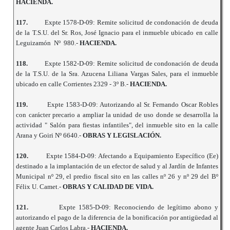
HACIENDA.
117.
Expte 1578-D-09: Remite solicitud de condonación de deuda
de la T.S.U. del Sr. Ros, José Ignacio para el inmueble ubicado en calle
Leguizamón Nº 980.-
HACIENDA.
118.
Expte 1582-D-09: Remite solicitud de condonación de deuda
de la T.S.U. de la Sra. Azucena Liliana Vargas Sales, para el inmueble
ubicado en calle Corrientes 2329 - 3º B.-
HACIENDA.
119.
Expte 1583-D-09: Autorizando al Sr. Fernando Oscar Robles
con carácter precario a ampliar la unidad de uso donde se desarrolla la
actividad " Salón para fiestas infantiles", del inmueble sito en la calle
Arana y Goiri Nº 6640.-
OBRAS Y LEGISLACIÓN.
120.
Expte 1584-D-09: Afectando a Equipamiento Específico (Ee)
destinado a la implantación de un efector de salud y al Jardín de Infantes
Municipal nº 29, el predio fiscal sito en las calles nº 26 y nº 29 del Bº
Félix U. Camet.-
OBRAS Y CALIDAD DE VIDA.
121.
Expte 1585-D-09: Reconociendo de legítimo abono y
autorizando el pago de la diferencia de la bonificación por antigüedad al
agente Juan Carlos Labra.-
HACIENDA.