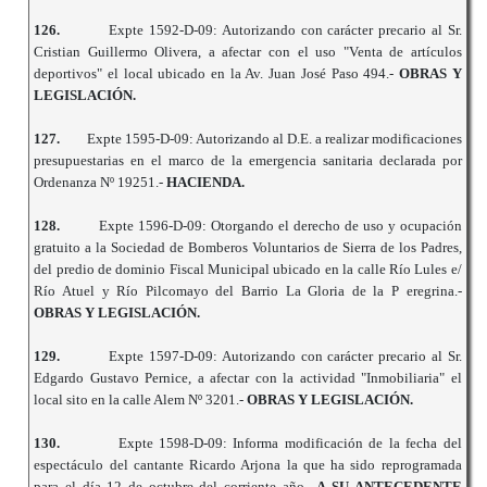
126.
Expte 1592-D-09: Autorizando con carácter precario al Sr.
Cristian Guillermo Olivera, a afectar con el uso "Venta de artículos
deportivos" el local ubicado en la Av. Juan José Paso 494.-
OBRAS Y
LEGISLACIÓN.
127.
Expte 1595-D-09: Autorizando al D.E. a realizar modificaciones
presupuestarias en el marco de la emergencia sanitaria declarada por
Ordenanza Nº 19251.-
HACIENDA.
128.
Expte 1596-D-09: Otorgando el derecho de uso y ocupación
gratuito a la Sociedad de Bomberos Voluntarios de Sierra de los Padres,
del predio de dominio Fiscal Municipal ubicado en la calle Río Lules e/
Río Atuel y Río Pilcomayo del Barrio La Gloria de la P eregrina.-
OBRAS
Y LEGISLACIÓN.
129.
Expte 1597-D-09: Autorizando con carácter precario al Sr.
Edgardo Gustavo Pernice, a afectar con la actividad "Inmobiliaria" el
local sito en la calle Alem Nº 3201.-
OBRAS Y LEGISLACIÓN.
130.
Expte 1598-D-09: Informa modificación de la fecha del
espectáculo del cantante Ricardo Arjona la que ha sido reprogramada
para el día 12 de octubre del corriente año
.- A SU ANTECEDENTE