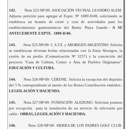
142.
Nota 323-NP-09: ASOCIACIÓN VECINAL LEANDRO ALEM:
Adjunta petición para agregar al Expte. Nº 1889-D-06, solicitando se
establezca un horario de cierre y cese de actividades para los
establecimientos gastronómicos del Barrio Playa Grande.-
A SU
ANTECEDENTE EXPTE. 1889-D-06.
143.
Nota 325-NP-09: C.A.T.E .y ABORIGEN ARGENTINO: Solicita
se establezcan diversas fechas relacionadas con la Etnia Aborigen, la
cesión de un predio (Comunicación Nº 3257) y la concreción del
proyecto "Casa de Cultura, Centro o Área de Pueblos Originarios".
EDUCACIÓN Y CULTURA.
144.
Nota 326-NP-09: CERENIL: Solicita la excepción del depósito
del 5 % correspondiente al monto de los Bonos Contribución emitidos.-
LEGISLACIÓN Y HACIENDA.
145.
Nota 327-NP-09: FUNDACIÓN ALEDUMU: Solicitan permiso
por excepción para la instalación de un servicio de televisión por
cable.-
OBRAS, LEGISLACIÓN Y HACIENDA.
146.
Nota 328-NP-09: SIERRA DE LOS PADRES GOLF CLUB: