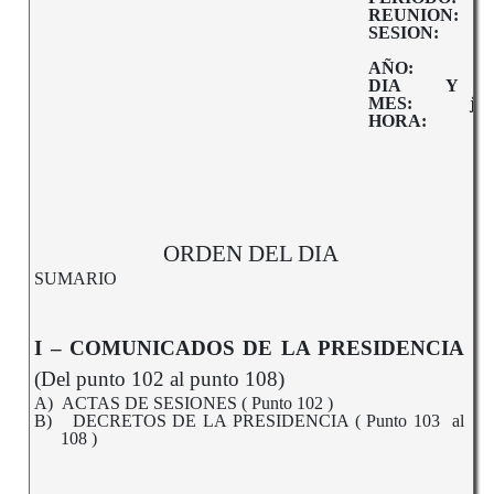
REUNION:
10
SESION:
Or
AÑO:
20
DIA Y
1
MES:
jul
HORA:
10,
ORDEN DEL DIA
SUMARIO
I – COMUNICADOS DE LA PRESIDENCIA
(Del punto 102 al punto 108)
A)
ACTAS DE SESIONES ( Punto 102 )
B)
DECRETOS DE LA PRESIDENCIA ( Punto 103 al
108 )