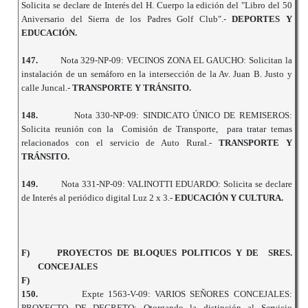
Solicita se declare de Interés del H. Cuerpo la edición del "Libro del 50
Aniversario del Sierra de los Padres Golf Club".-
DEPORTES Y
EDUCACIÓN.
147.
Nota 329-NP-09: VECINOS ZONA EL GAUCHO: Solicitan la
instalación de un semáforo en la intersección de la Av. Juan B. Justo y
calle Juncal.-
TRANSPORTE Y TRÁNSITO.
148.
Nota 330-NP-09: SINDICATO ÚNICO DE REMISEROS:
Solicita reunión con la Comisión de Transporte, para tratar temas
relacionados con el servicio de Auto Rural.-
TRANSPORTE Y
TRÁNSITO.
149.
Nota 331-NP-09: VALINOTTI EDUARDO: Solicita se declare
de Interés al periódico digital Luz 2 x 3.-
EDUCACIÓN Y CULTURA.
F)
PROYECTOS DE BLOQUES POLITICOS Y DE SRES.
CONCEJALES
F)
150.
Expte 1563-V-09: VARIOS SEÑORES CONCEJALES:
PROYECTO DE DECRETO: Otorgando la distinción al Servicio