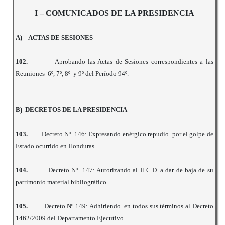
I – COMUNICADOS DE LA PRESIDENCIA
A)
ACTAS DE SESIONES
102.
Aprobando las Actas de Sesiones correspondientes a las
Reuniones 6º, 7º, 8º y 9º del Período
94º.
B) DECRETOS DE LA PRESIDENCIA
103.
Decreto Nº 146: Expresando enérgico repudio por el golpe de
Estado ocurrido en Honduras.
104.
Decreto Nº 147: Autorizando al H.C.D. a dar de baja de su
patrimonio material bibliográfico.
105.
Decreto Nº 149: Adhiriendo en todos sus términos al Decreto
1462/2009 del Departamento Ejecutivo.