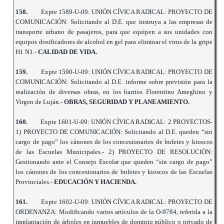
158.
Expte 1589-U-09: UNIÓN CÍVICA RADICAL: PROYECTO DE
COMUNICACIÓN: Solicitando al D.E. que instruya a las empresas de
transporte urbano de pasajeros, para que equipen a sus unidades con
equipos dosificadores de alcohol en gel para eliminar el virus de la gripe
H1 N1.-
CALIDAD DE VIDA.
159.
Expte 1590-U-09: UNIÓN CÍVICA RADICAL: PROYECTO DE
COMUNICACIÓN: Solicitando al D.E. informe sobre previsión para la
realización de diversas obras, en los barrios Florentino Ameghino y
Virgen de Luján.-
OBRAS, SEGURIDAD Y PLANEAMIENTO.
160.
Expte 1601-U-09: UNIÓN CÍVICA RADICAL: 2 PROYECTOS-
1) PROYECTO DE COMUNICACIÓN: Solicitando al D.E. queden “sin
cargo de pago” los cánones de los concesionarios de bufetes y kioscos
de las Escuelas Municipales.- 2) PROYECTO DE RESOLUCIÓN:
Gestionando ante el Consejo Escolar que queden “sin cargo de pago”
los cánones de los concesionarios de bufetes y kioscos de las Escuelas
Provinciales.-
EDUCACIÓN Y HACIENDA.
161.
Expte 1602-U-09: UNIÓN CÍVICA RADICAL: PROYECTO DE
ORDENANZA: Modificando varios artículos de la O-9784, referida a la
implantación de árboles en inmuebles de dominio público o privado de