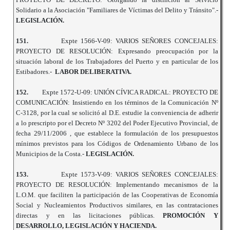
Solidario a la Asociación "Familiares de Víctimas del Delito y Tránsito".-
LEGISLACIÓN.
151.
Expte 1566-V-09: VARIOS SEÑORES CONCEJALES:
PROYECTO DE RESOLUCIÓN: Expresando preocupación por la
situación laboral de los Trabajadores del Puerto y en particular de los
Estibadores.-
LABOR DELIBERATIVA.
152.
Expte 1572-U-09: UNIÓN CÍVICA RADICAL: PROYECTO DE
COMUNICACIÓN: Insistiendo en los términos de la Comunicación Nº
C-3128, por la cual se solicitó al D.E. estudie la conveniencia de adherir
a lo prescripto por el Decreto Nº 3202 del Poder Ejecutivo Provincial, de
fecha 29/11/2006 , que establece la formulación de los presupuestos
mínimos previstos para los Códigos de Ordenamiento Urbano de los
Municipios de la Costa.-
LEGISLACIÓN.
153.
Expte 1573-V-09: VARIOS SEÑORES CONCEJALES:
PROYECTO DE RESOLUCIÓN: Implementando mecanismos de la
L.O.M. que faciliten la participación de las Cooperativas de Economía
Social y Nucleamientos Productivos similares, en las contrataciones
directas y en las licitaciones públicas.
PROMOCIÓN Y
DESARROLLO, LEGISLACIÓN Y HACIENDA.