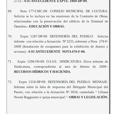
2753.-
A SU ANTECEDENTE EXPTE. 1069-DP-09.
69.
Nota 177-CMC-09: CONSEJO MUNICIPAL DE CULTURA:
Solicita se lo incluya en las reuniones de la Comisión de Obras,
relacionadas con la preservación del edificio de la Terminal de
Ómnibus.-
EDUCACIÓN Y OBRAS.
70.
Expte 1287-DP-09: DEFENSORÍA DEL PUEBLO: Solicita
informe con relación a Actuación Nº 3251, referente a Nota 276-F-
2008 (Instalación de escaparates para la exhibición de diarios y
revistas).-
A SU ANTECEDENTE NOTA 476-F-06.
71.
Expte 1296-OS-09: O.S.S.E.: SINDICATURA: Eleva informe de
Sindicatura, correspondiente al mes de febrero de 2009.-
RECURSOS HÍDRICOS Y HACIENDA.
72.
Expte 1318-DP-09: DEFENSORÍA DEL PUEBLO: MENSAJE:
Informa sobre la falta de respuesta del Delegado Municipal del
Puerto, con relación a la Actuación Nº 3034, caratulada “ Liliana
Noemí Baggiarini s/ queja municipal.”-
OBRAS Y LEGISLACIÓN.