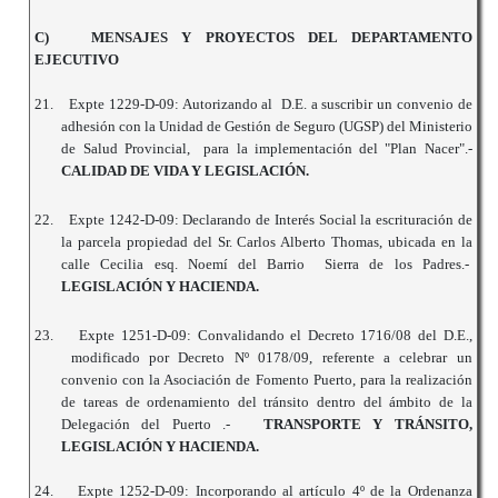
C) MENSAJES Y PROYECTOS DEL DEPARTAMENTO
EJECUTIVO
21.
Expte 1229-D-09: Autorizando al D.E. a suscribir un convenio de
adhesión con la Unidad de Gestión de Seguro (UGSP) del Ministerio
de Salud Provincial, para la implementación del "Plan Nacer".-
CALIDAD DE VIDA Y LEGISLACIÓN.
22.
Expte 1242-D-09: Declarando de Interés Social la escrituración de
la parcela propiedad del Sr. Carlos Alberto Thomas, ubicada en la
calle Cecilia esq. Noemí del Barrio Sierra de los Padres.-
LEGISLACIÓN Y HACIENDA.
23.
Expte 1251-D-09: Convalidando el Decreto 1716/08 del D.E.,
modificado por Decreto Nº 0178/09, referente a celebrar un
convenio con la Asociación de Fomento Puerto, para la realización
de tareas de ordenamiento del tránsito dentro del ámbito de la
Delegación del Puerto .-
TRANSPORTE Y TRÁNSITO,
LEGISLACIÓN Y HACIENDA.
24.
Expte 1252-D-09: Incorporando al artículo 4º de la Ordenanza