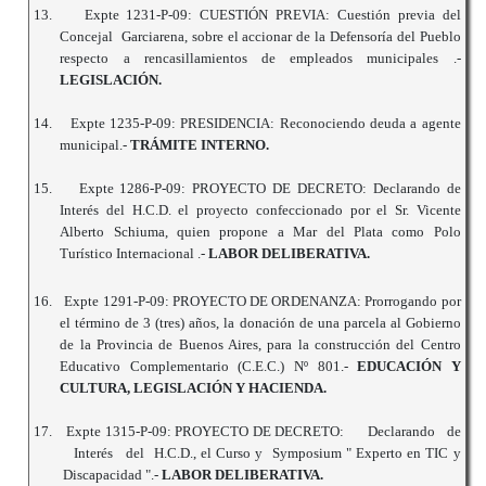
13.
Expte 1231-P-09: CUESTIÓN PREVIA: Cuestión previa del
Concejal Garciarena, sobre el accionar de la Defensoría del Pueblo
respecto a rencasillamientos de empleados municipales .-
LEGISLACIÓN.
14.
Expte 1235-P-09: PRESIDENCIA: Reconociendo deuda a agente
municipal.-
TRÁMITE INTERNO.
15.
Expte 1286-P-09: PROYECTO DE DECRETO: Declarando de
Interés del H.C.D. el proyecto confeccionado por el Sr. Vicente
Alberto Schiuma, quien propone a Mar del Plata como Polo
Turístico Internacional .-
LABOR DELIBERATIVA.
16.
Expte 1291-P-09: PROYECTO DE ORDENANZA: Prorrogando por
el término de 3 (tres) años, la donación de una parcela al Gobierno
de la Provincia de Buenos Aires, para la construcción del Centro
Educativo Complementario (C.E.C.) Nº 801.-
EDUCACIÓN Y
CULTURA, LEGISLACIÓN Y HACIENDA.
17.
Expte 1315-P-09: PROYECTO DE DECRETO: Declarando de
Interés del H.C.D., el Curso y Symposium " Experto en TIC y
Discapacidad ".-
LABOR DELIBERATIVA.