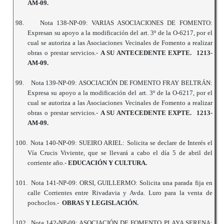
AM-09.
98.
Nota 138-NP-09: VARIAS ASOCIACIONES DE FOMENTO:
Expresan su apoyo a la modificación del art. 3º de la O-6217, por el
cual se autoriza a las Asociaciones Vecinales de Fomento a realizar
obras o prestar servicios.-
A SU ANTECEDENTE EXPTE. 1213-
AM-09.
99.
Nota 139-NP-09: ASOCIACIÓN DE FOMENTO FRAY BELTRÁN:
Expresa su apoyo a la modificación del art. 3º de la O-6217, por el
cual se autoriza a las Asociaciones Vecinales de Fomento a realizar
obras o prestar servicios.-
A SU ANTECEDENTE EXPTE. 1213-
AM-09.
100.
Nota 140-NP-09: SUEIRO ARIEL: Solicita se declare de Interés el
Vía Crucis Viviente, que se llevará a cabo el día 5 de abril del
corriente año.-
EDUCACIÓN Y CULTURA.
101.
Nota 141-NP-09: ORSI, GUILLERMO: Solicita una parada fija en
calle Corrientes entre Rivadavia y Avda. Luro para la venta de
pochoclos.-
OBRAS Y LEGISLACIÓN.
102.
Nota 142-NP-09: ASOCIACIÓN DE FOMENTO PLAYA SERENA: