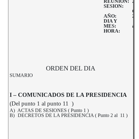
REUNION:
2º
SESION:
1º
Or
AÑO:
20
DIA Y
16
MES:
abr
HORA:
10.
ORDEN DEL DIA
SUMARIO
I – COMUNICADOS DE LA PRESIDENCIA
(Del punto 1 al punto 11 )
A)
ACTAS DE SESIONES ( Punto 1 )
B)
DECRETOS DE LA PRESIDENCIA ( Punto 2 al 11 )