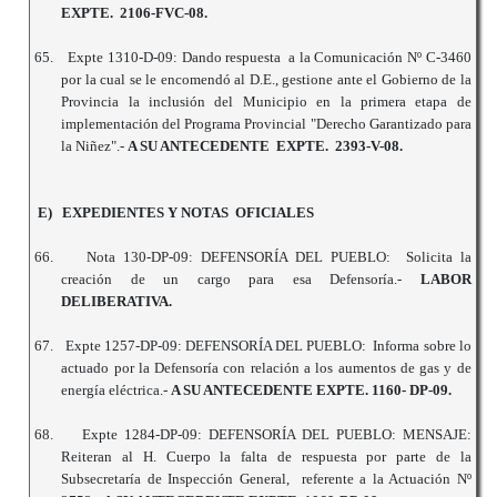
EXPTE. 2106-FVC-08.
65.
Expte 1310-D-09: Dando respuesta a la Comunicación Nº C-3460
por la cual se le encomendó al D.E., gestione ante el Gobierno de la
Provincia la inclusión del Municipio en la primera etapa de
implementación del Programa Provincial "Derecho Garantizado para
la Niñez".-
A SU ANTECEDENTE EXPTE. 2393-V-08.
E) EXPEDIENTES Y NOTAS OFICIALES
66.
Nota 130-DP-09: DEFENSORÍA DEL PUEBLO: Solicita la
creación de un cargo para esa Defensoría.-
LABOR
DELIBERATIVA.
67.
Expte 1257-DP-09: DEFENSORÍA DEL PUEBLO: Informa sobre lo
actuado por la Defensoría con relación a los aumentos de gas y de
energía eléctrica.-
A SU ANTECEDENTE EXPTE. 1160- DP-09.
68.
Expte 1284-DP-09: DEFENSORÍA DEL PUEBLO: MENSAJE:
Reiteran al H. Cuerpo la falta de respuesta por parte de la
Subsecretaría de Inspección General, referente a la Actuación Nº