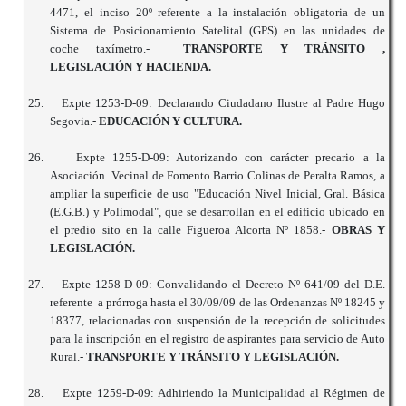
4471, el inciso 20º referente a la instalación obligatoria de un
Sistema de Posicionamiento Satelital (GPS) en las unidades de
coche taxímetro.-
TRANSPORTE Y TRÁNSITO ,
LEGISLACIÓN Y HACIENDA.
25.
Expte 1253-D-09: Declarando Ciudadano Ilustre al Padre Hugo
Segovia.-
EDUCACIÓN Y CULTURA.
26.
Expte 1255-D-09: Autorizando con carácter precario a la
Asociación Vecinal de Fomento Barrio Colinas de Peralta Ramos, a
ampliar la superficie de uso "Educación Nivel Inicial, Gral. Básica
(E.G.B.) y Polimodal", que se desarrollan en el edificio ubicado en
el predio sito en la calle Figueroa Alcorta Nº 1858.-
OBRAS Y
LEGISLACIÓN.
27.
Expte 1258-D-09: Convalidando el Decreto Nº 641/09 del D.E.
referente a prórroga hasta el 30/09/09 de las Ordenanzas Nº 18245 y
18377, relacionadas con suspensión de la recepción de solicitudes
para la inscripción en el registro de aspirantes para servicio de Auto
Rural.-
TRANSPORTE Y TRÁNSITO Y LEGISLACIÓN.
28.
Expte 1259-D-09: Adhiriendo la Municipalidad al Régimen de