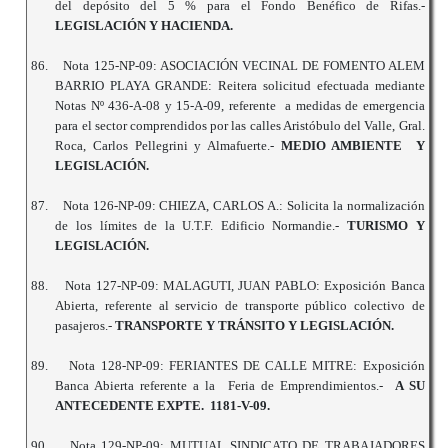
del depósito del 5 % para el Fondo Benéfico de Rifas.-
LEGISLACIÓN Y HACIENDA.
86.
Nota 125-NP-09: ASOCIACIÓN VECINAL DE FOMENTO ALEM
BARRIO PLAYA GRANDE: Reitera solicitud efectuada mediante
Notas Nº 436-A-08 y 15-A-09, referente a medidas de emergencia
para el sector comprendidos por las calles Aristóbulo del Valle, Gral.
Roca, Carlos Pellegrini y Almafuerte.-
MEDIO AMBIENTE Y
LEGISLACIÓN.
87.
Nota 126-NP-09: CHIEZA, CARLOS A.: Solicita la normalización
de los límites de la U.T.F. Edificio Normandie.-
TURISMO Y
LEGISLACIÓN.
88.
Nota 127-NP-09: MALAGUTI, JUAN PABLO: Exposición Banca
Abierta, referente al servicio de transporte público colectivo de
pasajeros.-
TRANSPORTE Y TRÁNSITO Y LEGISLACIÓN.
89.
Nota 128-NP-09: FERIANTES DE CALLE MITRE: Exposición
Banca Abierta referente a la Feria de Emprendimientos.-
A SU
ANTECEDENTE EXPTE. 1181-V-09.
90.
Nota 129-NP-09: MUTUAL SINDICATO DE TRABAJADORES