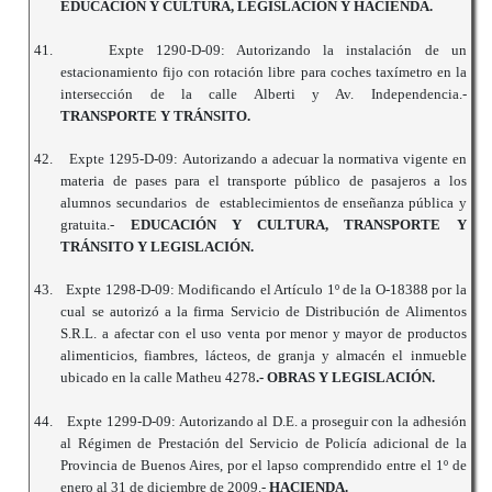
EDUCACIÓN Y CULTURA, LEGISLACIÓN Y HACIENDA.
41.
Expte 1290-D-09: Autorizando la instalación de un
estacionamiento fijo con rotación libre para coches taxímetro en la
intersección de la calle Alberti y Av. Independencia.-
TRANSPORTE Y TRÁNSITO.
42.
Expte 1295-D-09: Autorizando a adecuar la normativa vigente en
materia de pases para el transporte público de pasajeros a los
alumnos secundarios de establecimientos de enseñanza pública y
gratuita.-
EDUCACIÓN Y CULTURA, TRANSPORTE Y
TRÁNSITO Y LEGISLACIÓN.
43.
Expte 1298-D-09: Modificando el Artículo 1º de la O-18388 por la
cual se autorizó a la firma Servicio de Distribución de Alimentos
S.R.L. a afectar con el uso venta por menor y mayor de productos
alimenticios, fiambres, lácteos, de granja y almacén el inmueble
ubicado en la calle Matheu 4278
.- OBRAS Y LEGISLACIÓN.
44.
Expte 1299-D-09: Autorizando al D.E. a proseguir con la adhesión
al Régimen de Prestación del Servicio de Policía adicional de la
Provincia de Buenos Aires, por el lapso comprendido entre el 1º de
enero al 31 de diciembre de 2009.-
HACIENDA.