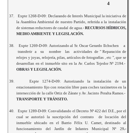
4
37.
Expte 1268-D-09: Declarando de Interés Municipal la iniciativa de
la Asamblea Ambiental de nuestro Partido, referida a la instalación
de sistemas reductores de caudal de agua.-
RECURSOS HÍDRICOS,
MEDIO AMBIENTE Y LEGISLACIÓN.
38.
Expte 1269-D-09: Autorizando al Sr. Oscar Gerardo Ilchschen a
transferir a su nombre las actividades de " Reparación de
relojes y joyas, relojería, pilas, artículos de fotografías , etc ", que se
desarrollan en el inmueble sito en la Av. Carlos Tejedor Nº 2194.-
OBRAS Y LEGISLACIÓN.
39.
Expte 1274-D-09: Autorizando la instalación de un
estacionamiento fijo con rotación libre para coches taxímetros en la
intersección de la calle Ortiz de Zárate y Av. Jacinto Peralta Ramos.-
TRANSPORTE Y TRÁNSITO.
40.
Expte 1289-D-09: Convalidando el Decreto Nº 422 del D.E., por el
cual se autorizó la suscripción del contrato de locación del
inmueble ubicado en el Barrio Félix U. Camet, destinado al
funcionamiento del Jardín de Infantes Municipal Nº 29
.-