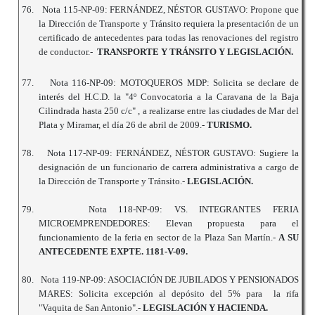
76.
Nota 115-NP-09: FERNÁNDEZ, NÉSTOR GUSTAVO: Propone que
la Dirección de Transporte y Tránsito requiera la presentación de un
certificado de antecedentes para todas las renovaciones del registro
de conductor.-
TRANSPORTE Y TRÁNSITO Y LEGISLACIÓN.
77.
Nota 116-NP-09: MOTOQUEROS MDP: Solicita se declare de
interés del H.C.D. la "4º Convocatoria a la Caravana de la Baja
Cilindrada hasta 250 c/c" , a realizarse entre las ciudades de Mar del
Plata y Miramar, el día 26 de abril de 2009.-
TURISMO.
78.
Nota 117-NP-09: FERNÁNDEZ, NÉSTOR GUSTAVO: Sugiere la
designación de un funcionario de carrera administrativa a cargo de
la Dirección de Transporte y Tránsito.-
LEGISLACIÓN.
79.
Nota 118-NP-09: VS. INTEGRANTES FERIA
MICROEMPRENDEDORES: Elevan propuesta para el
funcionamiento de la feria en sector de la Plaza San Martín.-
A SU
ANTECEDENTE EXPTE. 1181-V-09.
80.
Nota 119-NP-09: ASOCIACIÓN DE JUBILADOS Y PENSIONADOS
MARES: Solicita excepción al depósito del 5% para la rifa
"Vaquita de San Antonio".-
LEGISLACIÓN Y HACIENDA.