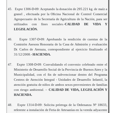
45.
Expte 1306-D-09: Aceptando la donación de 295.221 kg. de maíz a
granel , efectuada por la Oficina Nacional de Control Comercial
Agropecuario de la Secretaría de Agricultura de la Nación, para ser
utilizados con fines sociales.-
CALIDAD DE VIDA Y
LEGISLACIÓN.
46.
Expte 1307-D-09: Aprobando la rendición de cuentas de la
Comisión Asesora Honoraria de la Casa de Admisión y evaluación
Dr. Carlos de Arenaza, correspondiente al ejercicio finalizado el
31/12/2008.-
HACIENDA.
47.
Expte 1308-D-09: Convalidando el convenio celebrado entre el
Ministerio de Desarrollo Social de la Provincia de Buenos Aires y la
Municipalidad, con el fin de subvencionar dentro del Programa
Centros de Atención Integral - Unidades de Desarrollo Infantil, la
atención gratuita de niños de ambos sexos provenientes de familias
con riesgo ambiental. –
CALIDAD DE VIDA, LEGISLACIÓN Y
HACIENDA.
48.
Expte 1314-D-09: Solicita prórroga de la Ordenanza Nº 18633,
referente a instalación de Feria de Artesanías en la vereda adyacente