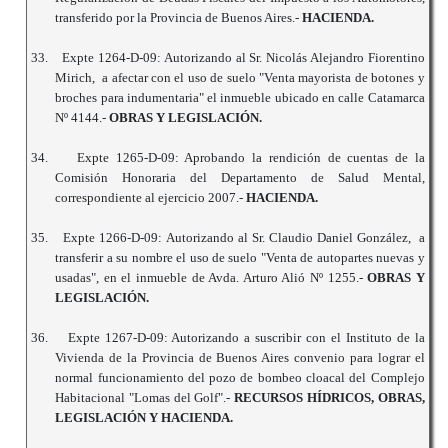
transferido por la Provincia de Buenos Aires.-
HACIENDA.
33.
Expte 1264-D-09: Autorizando al Sr. Nicolás Alejandro Fiorentino
Mirich, a afectar con el uso de suelo "Venta mayorista de botones y
broches para indumentaria" el inmueble ubicado en calle Catamarca
Nº 4144.-
OBRAS Y LEGISLACIÓN.
34.
Expte 1265-D-09: Aprobando la rendición de cuentas de la
Comisión Honoraria del Departamento de Salud Mental,
correspondiente al ejercicio 2007.-
HACIENDA.
35.
Expte 1266-D-09: Autorizando al Sr. Claudio Daniel González, a
transferir a su nombre el uso de suelo "Venta de autopartes nuevas y
usadas", en el inmueble de Avda. Arturo Alió Nº 1255.-
OBRAS Y
LEGISLACIÓN.
36.
Expte 1267-D-09: Autorizando a suscribir con el Instituto de la
Vivienda de la Provincia de Buenos Aires convenio para lograr el
normal funcionamiento del pozo de bombeo cloacal del Complejo
Habitacional "Lomas del Golf".-
RECURSOS HÍDRICOS, OBRAS,
LEGISLACIÓN Y HACIENDA.