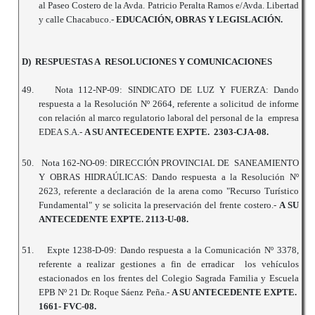
al Paseo Costero de la Avda. Patricio Peralta Ramos e/Avda. Libertad
y calle Chacabuco.-
EDUCACIÓN, OBRAS Y LEGISLACIÓN.
D) RESPUESTAS A RESOLUCIONES Y COMUNICACIONES
49.
Nota 112-NP-09: SINDICATO DE LUZ Y FUERZA: Dando
respuesta a la Resolución Nº 2664, referente a solicitud de informe
con relación al marco regulatorio laboral del personal de la empresa
EDEA S.A.-
A SU ANTECEDENTE EXPTE. 2303-CJA-08.
50.
Nota 162-NO-09: DIRECCIÓN PROVINCIAL DE SANEAMIENTO
Y OBRAS HIDRAÚLICAS: Dando respuesta a la Resolución Nº
2623, referente a declaración de la arena como "Recurso Turístico
Fundamental" y se solicita la preservación del frente costero.-
A SU
ANTECEDENTE EXPTE. 2113-U-08.
51.
Expte 1238-D-09: Dando respuesta a la Comunicación Nº 3378,
referente a realizar gestiones a fin de erradicar los vehículos
estacionados en los frentes del Colegio Sagrada Familia y Escuela
EPB Nº 21 Dr. Roque Sáenz Peña.-
A SU ANTECEDENTE EXPTE.
1661- FVC-08.