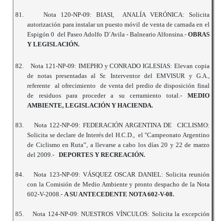
81.
Nota 120-NP-09: BIASI, ANALÍA VERÓNICA: Solicita
autorización para instalar un puesto móvil de venta de carnada en el
Espigón 0 del Paseo Adolfo D´Avila - Balneario Alfonsina.-
OBRAS
Y LEGISLACIÓN.
82.
Nota 121-NP-09: IMEPHO y CONRADO IGLESIAS: Elevan copia
de notas presentadas al Sr. Interventor del EMVISUR y G.A.,
referente al ofrecimiento de venta del predio de disposición final
de residuos para proceder a su cerramiento total.-
MEDIO
AMBIENTE, LEGISLACIÓN Y HACIENDA.
83.
Nota 122-NP-09: FEDERACIÓN ARGENTINA DE CICLISMO:
Solicita se declare de Interés del H.C.D., el "Campeonato Argentino
de Ciclismo en Ruta”, a llevarse a cabo los días 20 y 22 de marzo
del 2009.-
DEPORTES Y RECREACIÓN.
84.
Nota 123-NP-09: VÁSQUEZ OSCAR DANIEL: Solicita reunión
con la Comisión de Medio Ambiente y pronto despacho de la Nota
602-V-2008.-
A SU ANTECEDENTE NOTA 602-V-08.
85.
Nota 124-NP-09: NUESTROS VÍNCULOS: Solicita la excepción