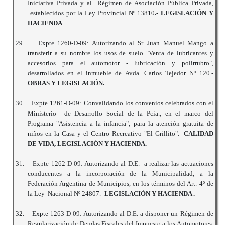
Iniciativa Privada y al Régimen de Asociación Pública Privada,
establecidos por la Ley Provincial Nº 13810
.- LEGISLACIÓN Y
HACIENDA
29.
Expte 1260-D-09: Autorizando al Sr. Juan Manuel Mango a
transferir a su nombre los usos de suelo "Venta de lubricantes y
accesorios para el automotor - lubricación y polirrubro",
desarrollados en el inmueble de Avda. Carlos Tejedor Nº 120.-
OBRAS Y LEGISLACIÓN.
30.
Expte 1261-D-09: Convalidando los convenios celebrados con el
Ministerio de Desarrollo Social de la Pcia., en el marco del
Programa "Asistencia a la infancia", para la atención gratuita de
niños en la Casa y el Centro Recreativo "El Grillito".-
CALIDAD
DE VIDA, LEGISLACIÓN Y HACIENDA.
31.
Expte 1262-D-09: Autorizando al D.E. a realizar las actuaciones
conducentes a la incorporación de la Municipalidad, a la
Federación Argentina de Municipios, en los términos del Art. 4º de
la Ley Nacional Nº 24807.-
LEGISLACIÓN Y HACIENDA .
32.
Expte 1263-D-09: Autorizando al D.E. a disponer un Régimen de
Regularización de Deudas Fiscales del Impuesto a los Automotores,