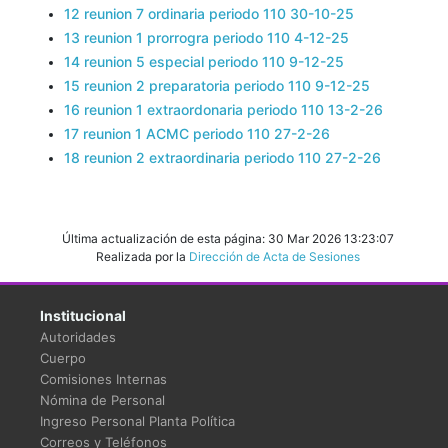
12 reunion 7 ordinaria periodo 110 30-10-25
13 reunion 1 prorrogra periodo 110 4-12-25
14 reunion 5 especial periodo 110 9-12-25
15 reunion 2 preparatoria periodo 110 9-12-25
16 reunion 1 extraordonaria periodo 110 13-2-26
17 reunion 1 ACMC periodo 110 27-2-26
18 reunion 2 extraordinaria periodo 110 27-2-26
Última actualización de esta página: 30 Mar 2026 13:23:07
Realizada por la
Dirección de Acta de Sesiones
Institucional
Autoridades
Cuerpo
Comisiones Internas
Nómina de Personal
Ingreso Personal Planta Política
Correos y Teléfonos