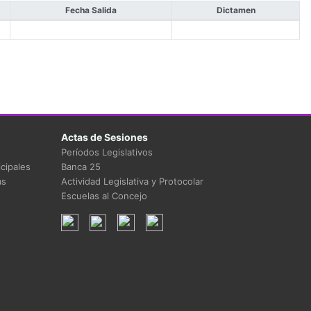
Fecha Salida
Dictamen
Actas de Sesiones
Períodos Legislativos
cipales
Banca 25
as
Actividad Legislativa y Protocolar
Escuelas al Concejo