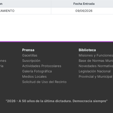
ón
Fecha Entrada
EAMIENTO
09/06/2026
Prensa
Biblioteca
Gacetillas
Misiones y Funciones
ones
Suscripción
Base de Normas Muni
ia
Actividades Protocolares
Novedades Normativ
Galería Fotográfica
Legislación Nacional
Medios Locales
Provincial y Municipal
Solicitud de Uso del Recinto
"2026 - A 50 años de la última dictadura. Democracia siempre"