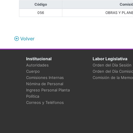
Código
Comisi
056
OBRAS Y PLAN
Volver
Institucional
Labor Legislativa
Autoridades
Orden del Día Sesión
Cuerpo
Orden del Día Comisi
Comisiones Internas
Comisión de la Memor
Nómina de Personal
Ingreso Personal Planta
Política
Correos y Teléfonos