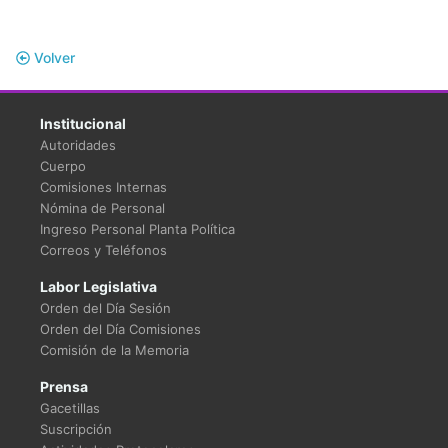
Volver
Institucional
Autoridades
Cuerpo
Comisiones Internas
Nómina de Personal
Ingreso Personal Planta Política
Correos y Teléfonos
Labor Legislativa
Orden del Día Sesión
Orden del Día Comisiones
Comisión de la Memoria
Prensa
Gacetillas
Suscripción