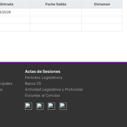
 Entrada
Fecha Salida
Dictamen
3/2026
Actas de Sesiones
Períodos Legislativos
cipales
Banca 25
as
Actividad Legislativa y Protocolar
Escuelas al Concejo