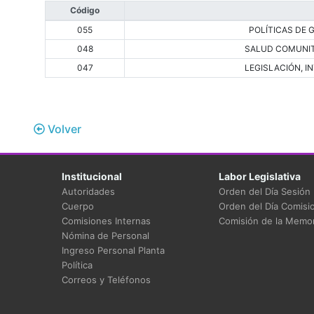
Código
055
POLÍTICAS DE 
048
SALUD COMUNIT
047
LEGISLACIÓN, 
Volver
Institucional
Labor Legislativa
Autoridades
Orden del Día Sesión
Cuerpo
Orden del Día Comisi
Comisiones Internas
Comisión de la Memor
Nómina de Personal
Ingreso Personal Planta
Política
Correos y Teléfonos