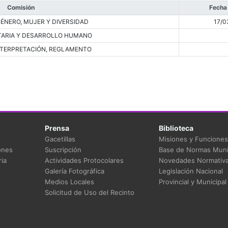
Comisión
Fecha
GÉNERO, MUJER Y DIVERSIDAD
17/0
ARIA Y DESARROLLO HUMANO
INTERPRETACIÓN, REGLAMENTO
Prensa
Biblioteca
Gacetillas
Misiones y Funciones
ones
Suscripción
Base de Normas Muni
ia
Actividades Protocolares
Novedades Normativ
Galería Fotográfica
Legislación Nacional
Medios Locales
Provincial y Municipal
Solicitud de Uso del Recinto