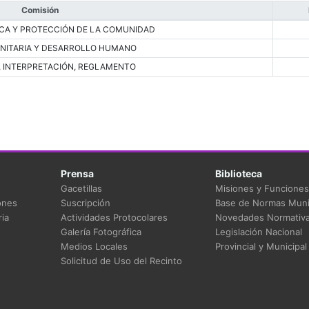
Comisión
CA Y PROTECCIÓN DE LA COMUNIDAD
NITARIA Y DESARROLLO HUMANO
, INTERPRETACIÓN, REGLAMENTO
Prensa
Biblioteca
Gacetillas
Misiones y Funciones
ones
Suscripción
Base de Normas Muni
ia
Actividades Protocolares
Novedades Normativ
Galería Fotográfica
Legislación Nacional
Medios Locales
Provincial y Municipal
Solicitud de Uso del Recinto