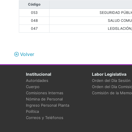
Código
053
SEGURIDAD PÚBLI
048
SALUD COMU
047
LEGISLACIÓN
Volver
Institucional
Labor Legislativa
Autoridades
Orden del Día Sesión
Cuerpo
Orden del Día Comisi
Comisiones Internas
Comisión de la Memor
Nómina de Personal
Ingreso Personal Planta
Política
Correos y Teléfonos