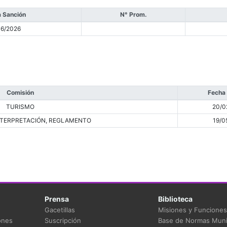
 Sanción
N° Prom.
06/2026
Comisión
Fecha
TURISMO
20/0
INTERPRETACIÓN, REGLAMENTO
19/0
Prensa
Biblioteca
Gacetillas
Misiones y Funciones
ones
Suscripción
Base de Normas Muni