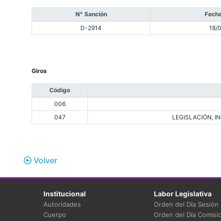
N° Sanción
Fecha
D-2914
18/
Giros
Código
006
047
LEGISLACIÓN, 
Volver
Institucional
Labor Legislativa
Autoridades
Orden del Día Sesión
Cuerpo
Orden del Día Comisi