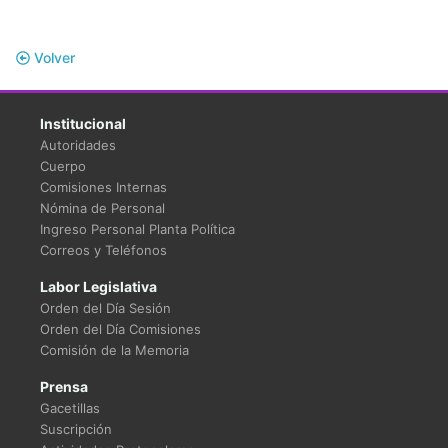
Volver
Institucional
Autoridades
Cuerpo
Comisiones Internas
Nómina de Personal
Ingreso Personal Planta Política
Correos y Teléfonos
Labor Legislativa
Orden del Día Sesión
Orden del Día Comisiones
Comisión de la Memoria
Prensa
Gacetillas
Suscripción