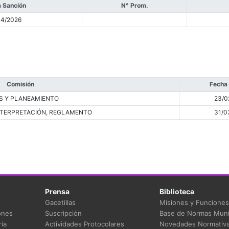
 Sanción
N° Prom.
04/2026
Comisión
Fecha
S Y PLANEAMIENTO
23/0
INTERPRETACIÓN, REGLAMENTO
31/0
Prensa
Biblioteca
Gacetillas
Misiones y Funciones
ones
Suscripción
Base de Normas Muni
ia
Actividades Protocolares
Novedades Normativ