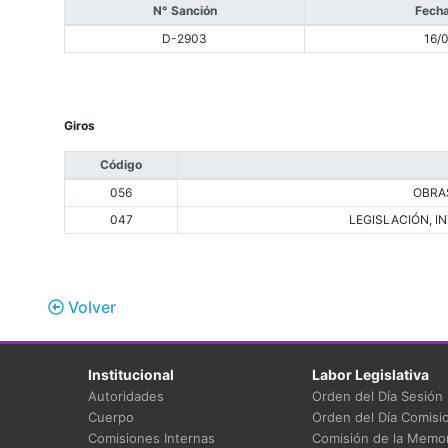
N° Sanción
Fecha
D-2903
16/
Giros
Código
056
OBRA
047
LEGISLACIÓN, 
Volver
Institucional
Labor Legislativa
Autoridades
Orden del Día Sesión
Cuerpo
Orden del Día Comisi
Comisiones Internas
Comisión de la Memor