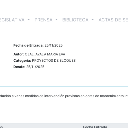
nt)
EGISLATIVA
PRENSA
BIBLIOTECA
ACTAS DE S
Fecha de Entrada:
25/11/2025
Autor:
CJAL. AYALA MARIA EVA
Categoría:
PROYECTOS DE BLOQUES
Desde:
25/11/2025
olución a varias medidas de intervención previstas en obras de mantenimiento in
ón
Fecha Entrada