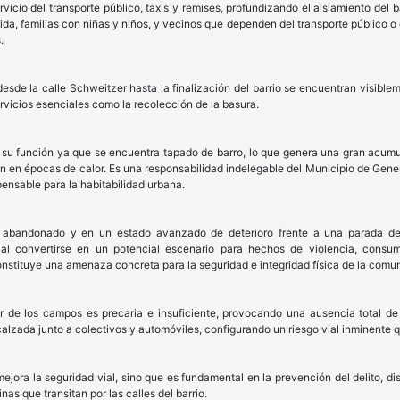
ervicio del transporte público, taxis y remises, profundizando el aislamiento del
a, familias con niñas y niños, y vecinos que dependen del transporte público o d
.
esde la calle Schweitzer hasta la finalización del barrio se encuentran visible
servicios esenciales como la recolección de la basura.
 su función ya que se encuentra tapado de barro, lo que genera una gran acumu
n en épocas de calor. Es una responsabilidad indelegable del Municipio de Gene
spensable para la habitabilidad urbana.
o abandonado y en un estado avanzado de deterioro frente a una parada de 
 al convertirse en un potencial escenario para hechos de violencia, consumo
stituye una amenaza concreta para la seguridad e integridad física de la comuni
or de los campos es precaria e insuficiente, provocando una ausencia total de
calzada junto a colectivos y automóviles, configurando un riesgo vial inminente qu
ejora la seguridad vial, sino que es fundamental en la prevención del delito, di
as que transitan por las calles del barrio.