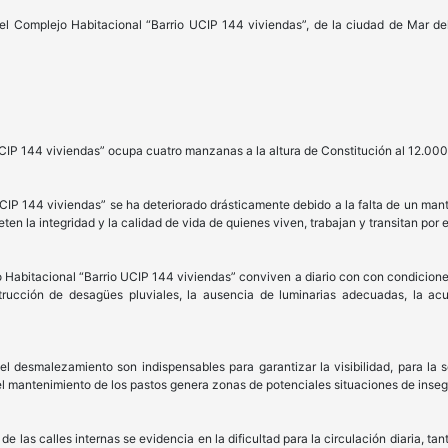
el Complejo Habitacional “Barrio UCIP 144 viviendas”, de la ciudad de Mar del
CIP 144 viviendas” ocupa cuatro manzanas a la altura de Constitución al 12.000
CIP 144 viviendas” se ha deteriorado drásticamente debido a la falta de un man
n la integridad y la calidad de vida de quienes viven, trabajan y transitan por el
 Habitacional “Barrio UCIP 144 viviendas” conviven a diario con con condicione
bstrucción de desagües pluviales, la ausencia de luminarias adecuadas, la 
l desmalezamiento son indispensables para garantizar la visibilidad, para la 
del mantenimiento de los pastos genera zonas de potenciales situaciones de inseg
de las calles internas se evidencia en la dificultad para la circulación diaria, ta