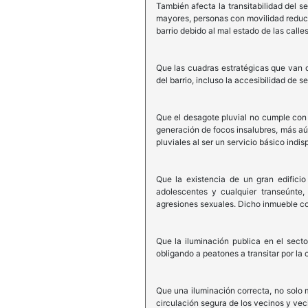
También afecta la transitabilidad del s
mayores, personas con movilidad reducid
barrio debido al mal estado de las calles
Que las cuadras estratégicas que van d
del barrio, incluso la accesibilidad de 
Que el desagote pluvial no cumple con
generación de focos insalubres, más aú
pluviales al ser un servicio básico indi
Que la existencia de un gran edifici
adolescentes y cualquier transeúnte,
agresiones sexuales. Dicho inmueble con
Que la iluminación publica en el sect
obligando a peatones a transitar por la 
Que una iluminación correcta, no solo m
circulación segura de los vecinos y vecin