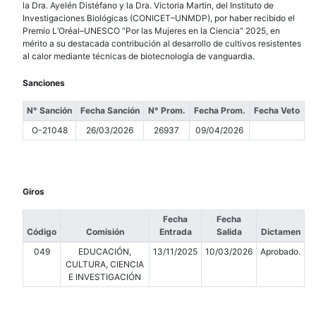
la Dra. Ayelén Distéfano y la Dra. Victoria Martin, del Instituto de
Investigaciones Biológicas (CONICET–UNMDP), por haber recibido el
Premio L’Oréal–UNESCO “Por las Mujeres en la Ciencia” 2025, en
mérito a su destacada contribución al desarrollo de cultivos resistentes
al calor mediante técnicas de biotecnología de vanguardia.
Sanciones
N° Sanción
Fecha Sanción
N° Prom.
Fecha Prom.
Fecha Veto
O-21048
26/03/2026
26937
09/04/2026
Giros
Fecha
Fecha
Código
Comisión
Entrada
Salida
Dictamen
049
EDUCACIÓN,
13/11/2025
10/03/2026
Aprobado.
CULTURA, CIENCIA
E INVESTIGACIÓN