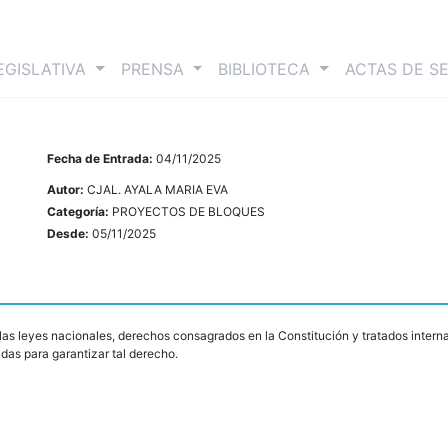
nt)
EGISLATIVA
PRENSA
BIBLIOTECA
ACTAS DE S
Fecha de Entrada:
04/11/2025
Autor:
CJAL. AYALA MARIA EVA
Categoría:
PROYECTOS DE BLOQUES
Desde:
05/11/2025
las leyes nacionales, derechos consagrados en la Constitución y tratados intern
das para garantizar tal derecho.