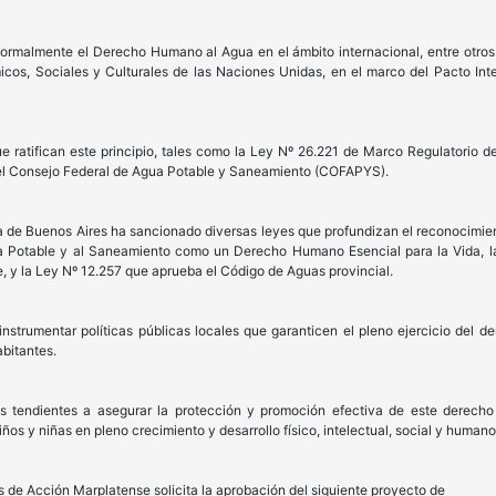
formalmente el Derecho Humano al Agua en el ámbito internacional, entre otros
os, Sociales y Culturales de las Naciones Unidas, en el marco del Pacto In
e ratifican este principio, tales como la Ley Nº 26.221 de Marco Regulatorio 
 el Consejo Federal de Agua Potable y Saneamiento (COFAPYS).
ia de Buenos Aires ha sancionado diversas leyes que profundizan el reconocimien
a Potable y al Saneamiento como un Derecho Humano Esencial para la Vida, la
, y la Ley Nº 12.257 que aprueba el Código de Aguas provincial.
 instrumentar políticas públicas locales que garanticen el pleno ejercicio de
abitantes.
es tendientes a asegurar la protección y promoción efectiva de este derech
os y niñas en pleno crecimiento y desarrollo físico, intelectual, social y humano
s de Acción Marplatense solicita la aprobación del siguiente proyecto de