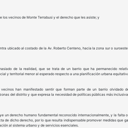
 los vecinos de Monte Terrabusi y el derecho que les asiste; y
ntra ubicado al costado de la Av. Roberto Centeno, hacia la zona sur o suroeste
masiado de la realidad, que se trata de un barrio que ha permanecido relati
ial y territorial menor al esperado respecto a una planificación urbana equitativ
 vecinos han manifestado sentir que forman parte de un barrio olvidado 
zonas del distrito y que expresa la necesidad de políticas públicas más inclusiva
ye un derecho humano fundamental reconocido internacionalmente, y la falta o d
ecta de dicho derecho, por lo que resulta indispensable promover medidas que g
ación al sistema urbano y de servicios esenciales.