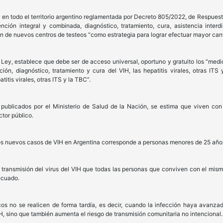
 en todo el territorio argentino reglamentada por Decreto 805/2022, de Respues
nción integral y combinada, diagnóstico, tratamiento, cura, asistencia interdis
n de nuevos centros de testeos “como estrategia para lograr efectuar mayor cant
 Ley, establece que debe ser de acceso universal, oportuno y gratuito los “me
ón, diagnóstico, tratamiento y cura del VIH, las hepatitis virales, otras ITS
itis virales, otras ITS y la TBC”.
s publicados por el Ministerio de Salud de la Nación, se estima que viven 
ctor público.
 los nuevos casos de VIH en Argentina corresponde a personas menores de 25 año
a transmisión del virus del VIH que todas las personas que conviven con el mi
ecuado.
os no se realicen de forma tardía, es decir, cuando la infección haya avanzad
H, sino que también aumenta el riesgo de transmisión comunitaria no intencional.