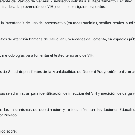
berante del Partido de General Pueyrredon solicita a al Departamento Ejecutivo,
inados a la prevención del VIH y detalle los siguientes puntos:
 importancia del uso del preservativo (en redes sociales, medios locales, públi
ntros de Atención Primaria de Salud, en Sociedades de Fomento, en espacios públ
/o metodologías para fomentar el testeo temprano de VIH.
os de Salud dependientes de la Municipalidad de General Pueyrredón realizan a
.
bas se administran para identificación de infección del VIH y medición de carga vi
bre los mecanismos de coordinación y articulación con Instituciones Educati
or Privado.
tico sobre: