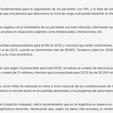
 fundamentales para el seguimiento de los pacientes con VIH, y la falta de es
 que una persona que desconoce su nivel de carga viral puede transmitir la infe
o negativo en el tratamiento de los pacientes con esta infección, informando que
ar pruebas en situaciones urgentes como embarazadas, internaciones, etc.
rtidas presupuestarias para el VIH en 2025 y concluyó que serán insuficientes.
or al de 2023, cuando se suministrara más de 66.800. Tampoco cubre los 530
o a la crisis económica.
 que según lo proyectado para este 2025, se reduce la compra de reactivos par
ó la compra de 21 millones, mientras que lo proyectado para 2023 fue de 55.300 mi
 Javier Milei ha realizado el cierre a nivel nacional de las coordinaciones de t
tionó un recorte brutal en las partidas destinadas a los programas de salud repro
de Fundación Huésped, indicó recientemente que en la Argentina se observa un 
iagnósticos recientes, destacando que, según los datos más actuales, el númer