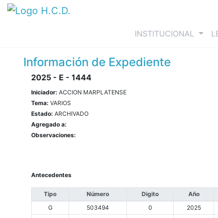
(curre
INSTITUCIONAL
L
Información de Expediente
2025 - E - 1444
Iniciador:
ACCION MARPLATENSE
Tema:
VARIOS
Estado:
ARCHIVADO
Agregado a:
Observaciones:
Antecedentes
Tipo
Número
Digito
Año
G
503494
0
2025