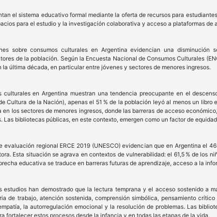
tan el sistema educativo formal mediante la oferta de recursos para estudiantes
pacios para el estudio y la investigación colaborativa y acceso a plataformas d
nes sobre consumos culturales en Argentina evidencian una disminución sos
ctores de la población. Según la Encuesta Nacional de Consumos Culturales (ENC
la última década, en particular entre jóvenes y sectores de menores ingresos.
 culturales en Argentina muestran una tendencia preocupante en el descenso
 Cultura de la Nación), apenas el 51 % de la población leyó al menos un libro en
a en los sectores de menores ingresos, donde las barreras de acceso económico
os. Las bibliotecas públicas, en este contexto, emergen como un factor de equida
 de evaluación regional ERCE 2019 (UNESCO) evidencian que en Argentina el 46 
ora. Esta situación se agrava en contextos de vulnerabilidad: el 61,5 % de los 
recha educativa se traduce en barreras futuras de aprendizaje, acceso a la info
s estudios han demostrado que la lectura temprana y el acceso sostenido a mat
ia de trabajo, atención sostenida, comprensión simbólica, pensamiento crítico 
empatía, la autorregulación emocional y la resolución de problemas. Las bibliot
a fortalecer estos procesos desde la infancia y en todas las etapas de la vida.