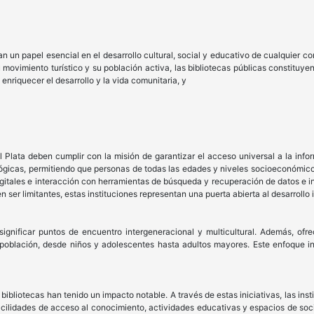
 un papel esencial en el desarrollo cultural, social y educativo de cualquier c
 movimiento turístico y su población activa, las bibliotecas públicas constituy
 enriquecer el desarrollo y la vida comunitaria, y
l Plata deben cumplir con la misión de garantizar el acceso universal a la inf
ógicas, permitiendo que personas de todas las edades y niveles socioeconómico
igitales e interacción con herramientas de búsqueda y recuperación de datos e i
n ser limitantes, estas instituciones representan una puerta abierta al desarrollo 
significar puntos de encuentro intergeneracional y multicultural. Además, ofr
oblación, desde niños y adolescentes hasta adultos mayores. Este enfoque incl
s bibliotecas han tenido un impacto notable. A través de estas iniciativas, las i
facilidades de acceso al conocimiento, actividades educativas y espacios de soci