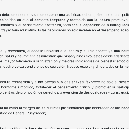
no debe entenderse solamente como una actividad cultural, sino como una polít
 coinciden en que el contacto temprano y sostenido con la lectura promueve
imbólica y el pensamiento abstracto), fortalece la capacidad de autorregulaci
la trayectoria educativa. Estas habilidades no sólo inciden en el desempeño acad
a.
 y preventiva, el acceso universal a la lectura y al libro constituye una herr
n, salud y neurociencias muestran que niñas y niños expuestos desde edades te
, mayor tolerancia a la frustración y mejores indicadores de bienestar emocio
lidad refuerza condiciones de exclusión, fracaso escolar y dificultades en la inse
lectura compartida y a bibliotecas públicas activas, favorece no sólo el desarr
horizonte simbólico, fortalecer el pensamiento crítico y promover la participa
 centros de promoción de derechos, prevención de desigualdades y construcci
pal no están al margen de las distintas problemáticas que acontecen desde hace
rtido de General Pueyrredon;
es ha sufrido a lo largo de los años muchos vaivenes que la han colocado en una 