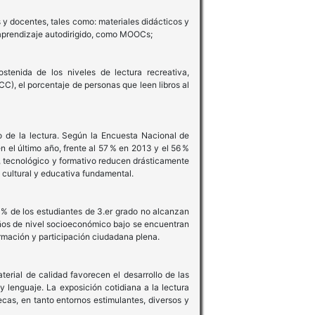
 y docentes, tales como: materiales didácticos y
e aprendizaje autodirigido, como MOOCs;
tenida de los niveles de lectura recreativa,
C), el porcentaje de personas que leen libros al
 de la lectura. Según la Encuesta Nacional de
 el último año, frente al 57 % en 2013 y el 56 %
, tecnológico y formativo reducen drásticamente
d cultural y educativa fundamental.
% de los estudiantes de 3.er grado no alcanzan
niños de nivel socioeconómico bajo se encuentran
rmación y participación ciudadana plena.
erial de calidad favorecen el desarrollo de las
y lenguaje. La exposición cotidiana a la lectura
ecas, en tanto entornos estimulantes, diversos y