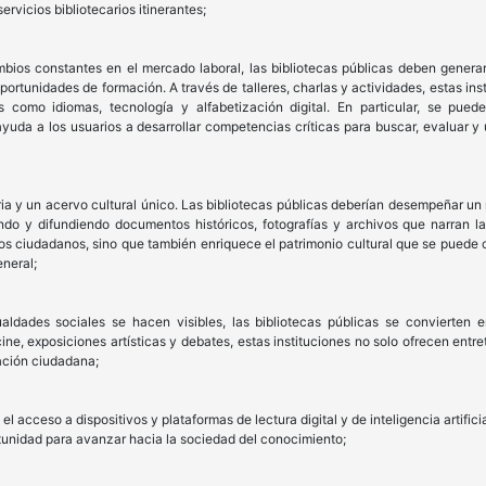
ervicios bibliotecarios itinerantes;
ios constantes en el mercado laboral, las bibliotecas públicas deben generar
portunidades de formación. A través de talleres, charlas y actividades, estas in
 como idiomas, tecnología y alfabetización digital. En particular, se pue
uda a los usuarios a desarrollar competencias críticas para buscar, evaluar y ut
ia y un acervo cultural único. Las bibliotecas públicas deberían desempeñar un 
do y difundiendo documentos históricos, fotografías y archivos que narran la
los ciudadanos, sino que también enriquece el patrimonio cultural que se puede co
neral;
ldades sociales se hacen visibles, las bibliotecas públicas se convierten
ine, exposiciones artísticas y debates, estas instituciones no solo ofrecen ent
pación ciudadana;
l acceso a dispositivos y plataformas de lectura digital y de inteligencia artifici
unidad para avanzar hacia la sociedad del conocimiento;