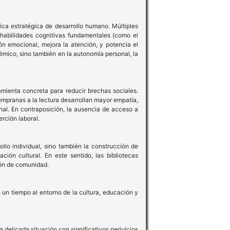
ica estratégica de desarrollo humano. Múltiples
 habilidades cognitivas fundamentales (como el
ón emocional, mejora la atención, y potencia el
émico, sino también en la autonomía personal, la
amienta concreta para reducir brechas sociales.
mpranas a la lectura desarrollan mayor empatía,
nal. En contraposición, la ausencia de acceso a
rción laboral.
ollo individual, sino también la construcción de
ción cultural. En este sentido, las bibliotecas
ón de comunidad.
 un tiempo al entorno de la cultura, educación y
delicada situación con significativos perjuicios