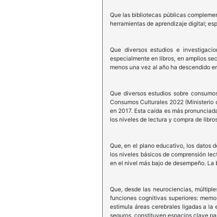
Que las bibliotecas públicas complemen
herramientas de aprendizaje digital; es
Que diversos estudios e investigacio
especialmente en libros, en amplios se
menos una vez al año ha descendido en 
Que diversos estudios sobre consumos
Consumos Culturales 2022 (Ministerio de
en 2017. Esta caída es más pronunciad
los niveles de lectura y compra de libr
Que, en el plano educativo, los datos
los niveles básicos de comprensión lect
en el nivel más bajo de desempeño. La b
Que, desde las neurociencias, múltiple
funciones cognitivas superiores: memor
estimula áreas cerebrales ligadas a la 
seguros, constituyen espacios clave par