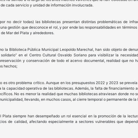
ro de cada servicio y unidad de información involucrada.
 no decir todas) las bibliotecas presentan distintas problemáticas de infraes
una gestión que desconoce el rol, y por ende las responsabilidades en términos
de Mar del Plata y alrededores.
mo la Biblioteca Pública Municipal Leopoldo Marechal, han sido objeto de denu
olidario” en el Centro Cultural Osvaldo Soriano para visibilizar la necesi
 preservación y conservación de todo el acervo documental, realidad que no 
os hechos;
io es otro problema crítico. Aunque en los presupuestos 2022 y 2023 se preveí
ta la capacidad operativa de las bibliotecas. Además, la falta de financiamiento
cíficos. No es menor la realidad que muchas bibliotecas atraviesan donde no s
 municipalidad, llevando, en muchos casos, al cierre temporal o permanente de la 
l Plata siempre han desempeñado un rol esencial en la promoción de la lectura,
vicios de calidad, afectando especialmente a sectores vulnerables que depen