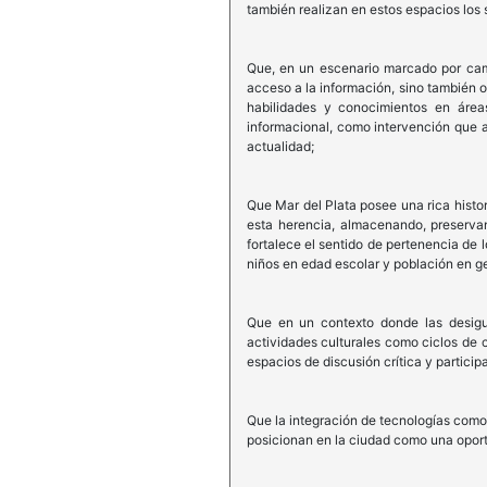
también realizan en estos espacios los s
Que, en un escenario marcado por camb
acceso a la información, sino también o
habilidades y conocimientos en áreas
informacional, como intervención que ay
actualidad;
Que Mar del Plata posee una rica histor
esta herencia, almacenando, preservan
fortalece el sentido de pertenencia de 
niños en edad escolar y población en ge
Que en un contexto donde las desigua
actividades culturales como ciclos de c
espacios de discusión crítica y partici
Que la integración de tecnologías como e
posicionan en la ciudad como una oport