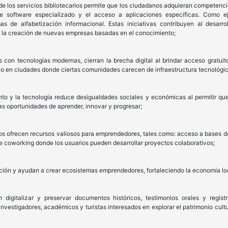
de los servicios bibliotecarios permite que los ciudadanos adquieran competenci
o de software especializado y el acceso a aplicaciones específicas. Como 
as de alfabetización informacional. Estas iniciativas contribuyen al desarr
r la creación de nuevas empresas basadas en el conocimiento;
s con tecnologías modernas, cierran la brecha digital al brindar acceso gratui
tivo en ciudades donde ciertas comunidades carecen de infraestructura tecnológ
nto y la tecnología reduce desigualdades sociales y económicas al permitir qu
s oportunidades de aprender, innovar y progresar;
nos ofrecen recursos valiosos para emprendedores, tales como: acceso a bases d
 coworking donde los usuarios pueden desarrollar proyectos colaborativos;
ción y ayudan a crear ecosistemas emprendedores, fortaleciendo la economía loc
igitalizar y preservar documentos históricos, testimonios orales y registr
 investigadores, académicos y turistas interesados en explorar el patrimonio cult