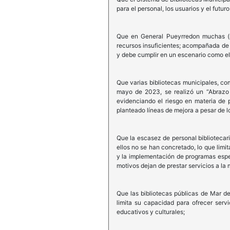
para el personal, los usuarios y el futu
Que en General Pueyrredon muchas (por
recursos insuficientes; acompañada de 
y debe cumplir en un escenario como el 
Que varias bibliotecas municipales, co
mayo de 2023, se realizó un “Abrazo s
evidenciando el riesgo en materia de
planteado líneas de mejora a pesar de l
Que la escasez de personal bibliotecar
ellos no se han concretado, lo que limi
y la implementación de programas espe
motivos dejan de prestar servicios a la
Que las bibliotecas públicas de Mar de
limita su capacidad para ofrecer ser
educativos y culturales;