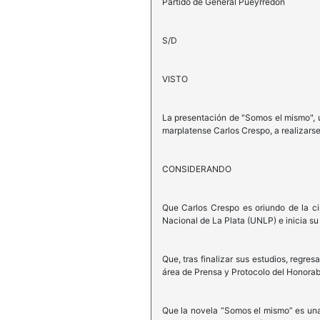
Partido de General Pueyrredon
S/D
VISTO
La presentación de "Somos el mismo", un
marplatense Carlos Crespo, a realizarse 
CONSIDERANDO
Que Carlos Crespo es oriundo de la c
Nacional de La Plata (UNLP) e inicia su c
Que, tras finalizar sus estudios, regre
área de Prensa y Protocolo del Honorab
Que la novela “Somos el mismo” es una hi