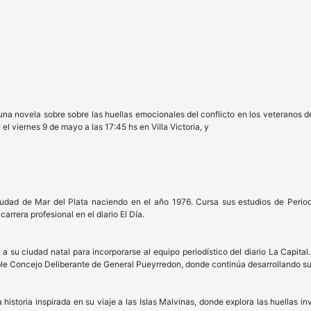
a novela sobre sobre las huellas emocionales del conflicto en los veteranos de 
el viernes 9 de mayo a las 17:45 hs en Villa Victoria, y
iudad de Mar del Plata naciendo en el año 1976. Cursa sus estudios de Perio
arrera profesional en el diario El Día.
sa a su ciudad natal para incorporarse al equipo periodístico del diario La Capi
le Concejo Deliberante de General Pueyrredon, donde continúa desarrollando su l
storia inspirada en su viaje a las Islas Malvinas, donde explora las huellas invi