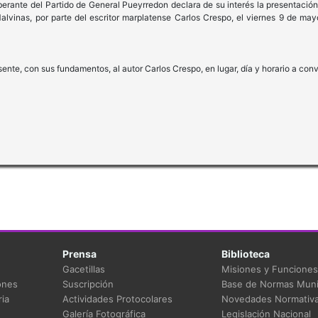
berante del Partido de General Pueyrredon declara de su interés la presentación
vinas, por parte del escritor marplatense Carlos Crespo, el viernes 9 de mayo
sente, con sus fundamentos, al autor Carlos Crespo, en lugar, día y horario a conv
Prensa
Biblioteca
Gacetillas
Misiones y Funciones
ones
Suscripción
Base de Normas Muni
ia
Actividades Protocolares
Novedades Normativ
Galería Fotográfica
Legislación Nacional