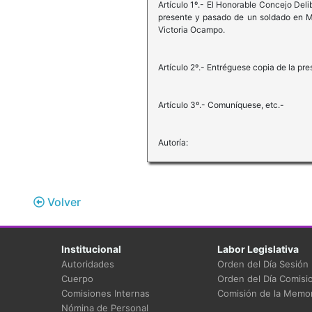
Artículo 1º.- El Honorable Concejo Deli
presente y pasado de un soldado en Mal
Victoria Ocampo.
Artículo 2º.- Entréguese copia de la pre
Artículo 3º.- Comuníquese, etc.-
Autoría:
Volver
Institucional
Labor Legislativa
Autoridades
Orden del Día Sesión
Cuerpo
Orden del Día Comisi
Comisiones Internas
Comisión de la Memor
Nómina de Personal