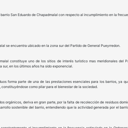
l barrio San Eduardo de Chapadmalal con respecto al incumplimiento en la frecue
al se encuentra ubicado en la zona sur del Partido de General Pueyrredon.
lal constituye uno de los sitios de interés turístico mas meridionales del 
a sur, en los últimos años ha sido exponencial.
duos forma parte de una de las prestaciones esenciales para los barrios, ya qu
 constituyéndose como pilar para el bienestar de la sociedad.
os orgánicos, deriva en gran parte, por la falta de recolección de residuos domi
rollo sostenible del barrio, entendiendo que la actividad generada por el barri
n constantemente el incumplimiento en la frecuencia estipulada en la Ordenan