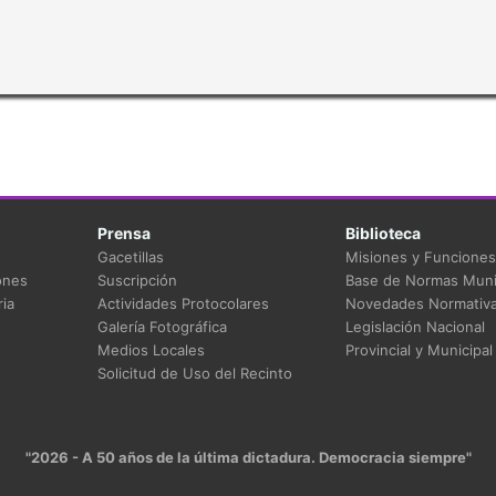
Prensa
Biblioteca
Gacetillas
Misiones y Funciones
ones
Suscripción
Base de Normas Muni
ia
Actividades Protocolares
Novedades Normativ
Galería Fotográfica
Legislación Nacional
Medios Locales
Provincial y Municipal
Solicitud de Uso del Recinto
"2026 - A 50 años de la última dictadura. Democracia siempre"