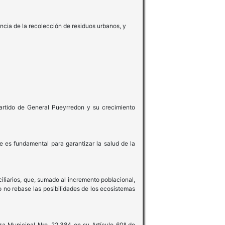
ncia de la recolección de residuos urbanos, y
Partido de General Pueyrredon y su crecimiento
e es fundamental para garantizar la salud de la
ciliarios, que, sumado al incremento poblacional,
o no rebase las posibilidades de los ecosistemas
za Municipal Nro. 22.384 en su Artículo 60º de