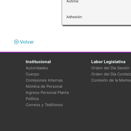
Autoría:
Adhesión:
Volver
Institucional
Labor Legislativa
Autoridades
Orden del Día Sesión
Cuerpo
Orden del Día Comisi
Comisiones Internas
Comisión de la Memor
Nómina de Personal
Ingreso Personal Planta
Política
Correos y Teléfonos