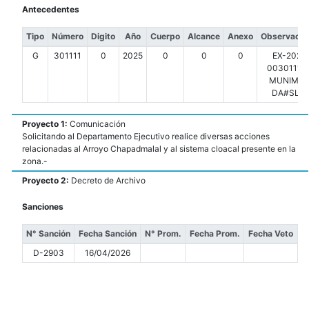
Antecedentes
Tipo
Número
Digito
Año
Cuerpo
Alcance
Anexo
Observacio
G
301111
0
2025
0
0
0
EX-2025
00301111-
MUNIMDP
DA#SLT
Proyecto 1:
Comunicación
Solicitando al Departamento Ejecutivo realice diversas acciones
relacionadas al Arroyo Chapadmalal y al sistema cloacal presente en la
zona.-
Proyecto 2:
Decreto de Archivo
Sanciones
N° Sanción
Fecha Sanción
N° Prom.
Fecha Prom.
Fecha Veto
D-2903
16/04/2026