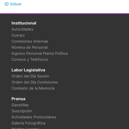
Volver
Institucional
Autoridades
Cuerpo
Comisiones Internas
Nómina de Personal
Ingreso Personal Planta Política
Correos y Teléfonos
Labor Legislativa
Orden del Día Sesión
Orden del Día Comisiones
Comisión de la Memoria
Prensa
Gacetillas
Suscripción
Actividades Protocolares
Galería Fotográfica