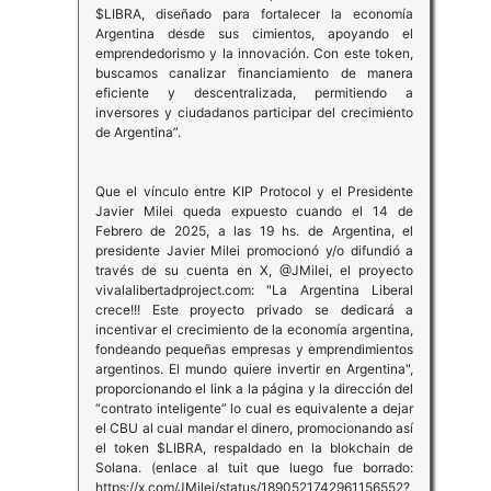
$LIBRA, diseñado para fortalecer la economía
Argentina desde sus cimientos, apoyando el
emprendedorismo y la innovación. Con este token,
buscamos canalizar financiamiento de manera
eficiente y descentralizada, permitiendo a
inversores y ciudadanos participar del crecimiento
de Argentina”.
Que el vínculo entre KIP Protocol y el Presidente
Javier Milei queda expuesto cuando el 14 de
Febrero de 2025, a las 19 hs. de Argentina, el
presidente Javier Milei promocionó y/o difundió a
través de su cuenta en X, @JMilei, el proyecto
vivalalibertadproject.com: "La Argentina Liberal
crece!!! Este proyecto privado se dedicará a
incentivar el crecimiento de la economía argentina,
fondeando pequeñas empresas y emprendimientos
argentinos. El mundo quiere invertir en Argentina",
proporcionando el link a la página y la dirección del
“contrato inteligente” lo cual es equivalente a dejar
el CBU al cual mandar el dinero, promocionando así
el token $LIBRA, respaldado en la blokchain de
Solana. (enlace al tuit que luego fue borrado:
https://x.com/JMilei/status/1890521742961156552?