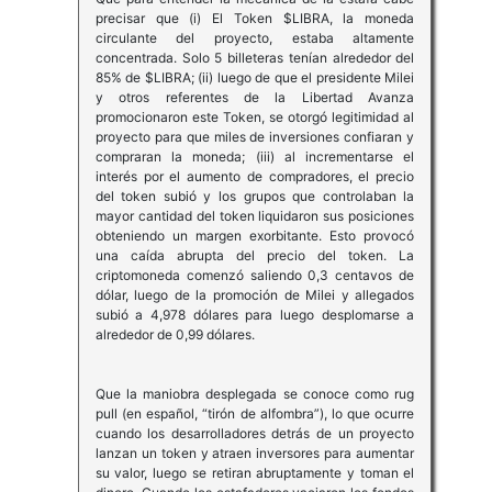
precisar que (i) El Token $LIBRA, la moneda
circulante del proyecto, estaba altamente
concentrada. Solo 5 billeteras tenían alrededor del
85% de $LIBRA; (ii) luego de que el presidente Milei
y otros referentes de la Libertad Avanza
promocionaron este Token, se otorgó legitimidad al
proyecto para que miles de inversiones confiaran y
compraran la moneda; (iii) al incrementarse el
interés por el aumento de compradores, el precio
del token subió y los grupos que controlaban la
mayor cantidad del token liquidaron sus posiciones
obteniendo un margen exorbitante. Esto provocó
una caída abrupta del precio del token. La
criptomoneda comenzó saliendo 0,3 centavos de
dólar, luego de la promoción de Milei y allegados
subió a 4,978 dólares para luego desplomarse a
alrededor de 0,99 dólares.
Que la maniobra desplegada se conoce como rug
pull (en español, “tirón de alfombra”), lo que ocurre
cuando los desarrolladores detrás de un proyecto
lanzan un token y atraen inversores para aumentar
su valor, luego se retiran abruptamente y toman el