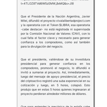
t=4TLOZ8TVd6iW5zEMW_8xMQ&s=J9)
Que el Presidente de la Nación Argentina, Javier
Milei, difundió el proyecto vivalalibertadproject.com
y la operatoria con el Token $LIBRA; esa operatoria
-cabe destacar- no está registrada ni supervisada
por la Comisión Nacional de Valores (CNV), con lo
cual falta el factor clave y necesario para generar
confianza a los compradores, como así también
para la divulgación del negocio.
Que el presidente, valiéndose de su investidura
presidencial para generar confianza en los
compradores, promovió el negocio, lo difundió e
invitó a sumarse al proyecto. Así, inmediatamente,
luego del mensaje de apoyo presidencial, el precio
del criptoactivo registró una suba exponencial en su
cotización y luego, en 5 horas, colapsó. Esto
produjo que en estas 5 horas quienes ingresaran al
proyecto perdieran alrededor millones de dólares.
Que para entender la mecánica de la estafa cabe