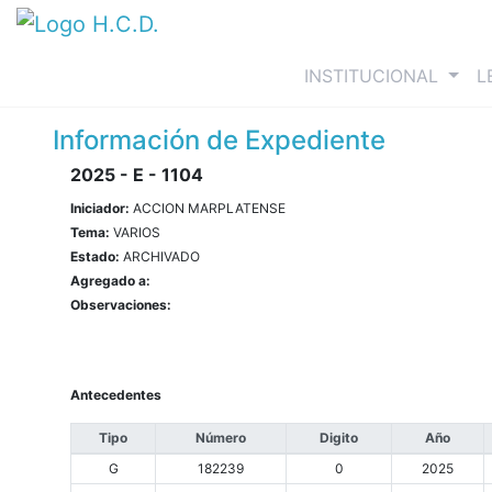
(curre
INSTITUCIONAL
L
Información de Expediente
2025 - E - 1104
Iniciador:
ACCION MARPLATENSE
Tema:
VARIOS
Estado:
ARCHIVADO
Agregado a:
Observaciones:
Antecedentes
Tipo
Número
Digito
Año
G
182239
0
2025