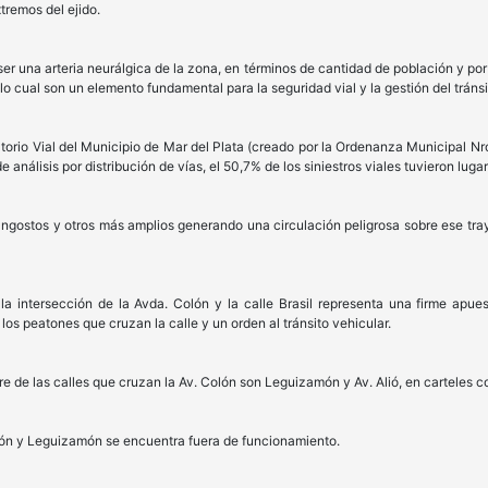
xtremos del ejido.
 ser una arteria neurálgica de la zona, en términos de cantidad de población y po
lo cual son un elemento fundamental para la seguridad vial y la gestión del tráns
rio Vial del Municipio de Mar del Plata (creado por la Ordenanza Municipal Nro.
 análisis por distribución de vías, el 50,7% de los siniestros viales tuvieron luga
ngostos y otros más amplios generando una circulación peligrosa sobre ese tra
a intersección de la Avda. Colón y la calle Brasil representa una firme apues
os peatones que cruzan la calle y un orden al tránsito vehicular.
de las calles que cruzan la Av. Colón son Leguizamón y Av. Alió, en carteles c
olón y Leguizamón se encuentra fuera de funcionamiento.