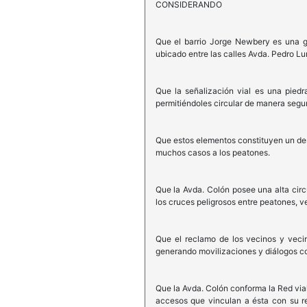
CONSIDERANDO
Que el barrio Jorge Newbery es una g
ubicado entre las calles Avda. Pedro Lu
Que la señalización vial es una piedr
permitiéndoles circular de manera segur
Que estos elementos constituyen un dese
muchos casos a los peatones.
Que la Avda. Colón posee una alta circu
los cruces peligrosos entre peatones, v
Que el reclamo de los vecinos y vecin
generando movilizaciones y diálogos c
Que la Avda. Colón conforma la Red vial
accesos que vinculan a ésta con su regi