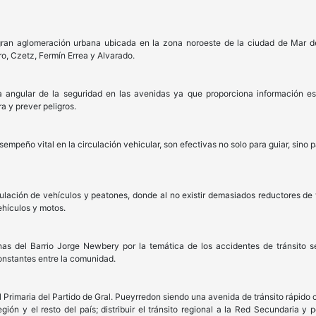
ran aglomeración urbana ubicada en la zona noroeste de la ciudad de Mar de
ro, Czetz, Fermín Errea y Alvarado.
a angular de la seguridad en las avenidas ya que proporciona información ese
a y prever peligros.
mpeño vital en la circulación vehicular, son efectivas no solo para guiar, sino p
lación de vehículos y peatones, donde al no existir demasiados reductores de ve
ehículos y motos.
as del Barrio Jorge Newbery por la temática de los accidentes de tránsito s
onstantes entre la comunidad.
 Primaria del Partido de Gral. Pueyrredon siendo una avenida de tránsito rápido 
ón y el resto del país; distribuir el tránsito regional a la Red Secundaria y pe