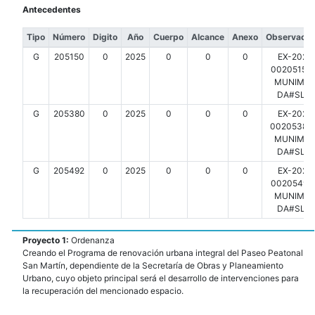
Antecedentes
Tipo
Número
Digito
Año
Cuerpo
Alcance
Anexo
Observacio
G
205150
0
2025
0
0
0
EX-2025
00205150-
MUNIMDP
DA#SLT
G
205380
0
2025
0
0
0
EX-2025
00205380-
MUNIMDP
DA#SLT
G
205492
0
2025
0
0
0
EX-2025
00205492-
MUNIMDP
DA#SLT
Proyecto 1:
Ordenanza
Creando el Programa de renovación urbana integral del Paseo Peatonal
San Martín, dependiente de la Secretaría de Obras y Planeamiento
Urbano, cuyo objeto principal será el desarrollo de intervenciones para
la recuperación del mencionado espacio.