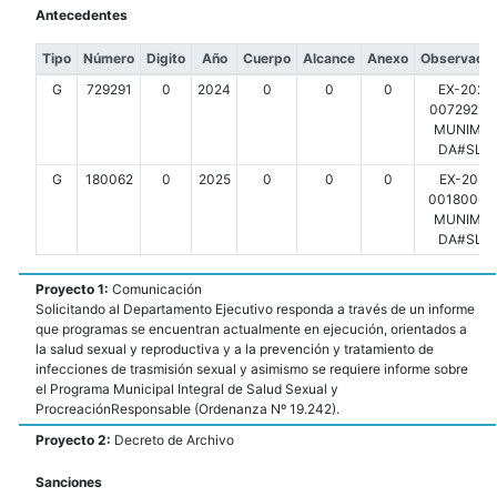
Antecedentes
Tipo
Número
Digito
Año
Cuerpo
Alcance
Anexo
Observacio
G
729291
0
2024
0
0
0
EX-2024
00729291-
MUNIMDP
DA#SLT
G
180062
0
2025
0
0
0
EX-2025
00180062-
MUNIMDP
DA#SLT
Proyecto 1:
Comunicación
Solicitando al Departamento Ejecutivo responda a través de un informe
que programas se encuentran actualmente en ejecución, orientados a
la salud sexual y reproductiva y a la prevención y tratamiento de
infecciones de trasmisión sexual y asimismo se requiere informe sobre
el Programa Municipal Integral de Salud Sexual y
ProcreaciónResponsable (Ordenanza Nº 19.242).
Proyecto 2:
Decreto de Archivo
Sanciones