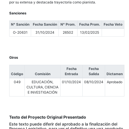
por su extensa y destacada trayectoria como pianista.
Sanciones
N° Sanción
Fecha Sanción
N° Prom.
Fecha Prom.
Fecha Veto
O-20631
31/10/2024
26502
13/02/2025
Giros
Fecha
Fecha
Código
Comisión
Entrada
Salida
Dictamen
049
EDUCACIÓN,
01/10/2024
08/10/2024
Aprobado
CULTURA, CIENCIA
E INVESTIGACIÓN
Texto del Proyecto Original Presentado
Este texto puede diferir del aprobado a la finalización del
Proceso Legislativo, para ver el definitivo una vez aprobado