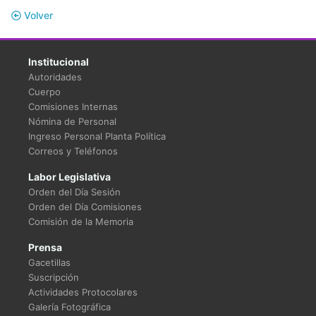
Volver
Institucional
Autoridades
Cuerpo
Comisiones Internas
Nómina de Personal
Ingreso Personal Planta Política
Correos y Teléfonos
Labor Legislativa
Orden del Día Sesión
Orden del Día Comisiones
Comisión de la Memoria
Prensa
Gacetillas
Suscripción
Actividades Protocolares
Galería Fotográfica