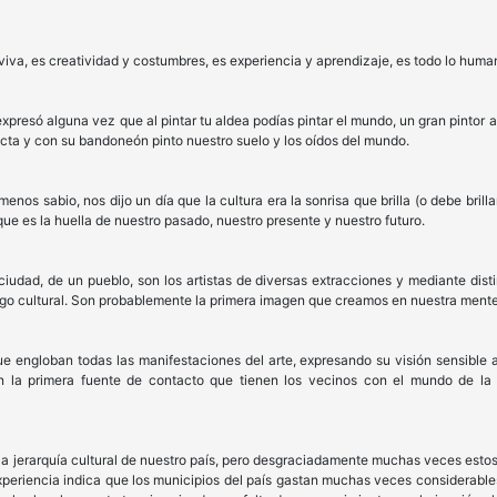
 viva, es creatividad y costumbres, es experiencia y aprendizaje, es todo lo hum
 expresó alguna vez que al pintar tu aldea podías pintar el mundo, un gran pintor
ecta y con su bandoneón pinto nuestro suelo y los oídos del mundo.
nos sabio, nos dijo un día que la cultura era la sonrisa que brilla (o debe bril
ue es la huella de nuestro pasado, nuestro presente y nuestro futuro.
 ciudad, de un pueblo, son los artistas de diversas extracciones y mediante dis
igo cultural. Son probablemente la primera imagen que creamos en nuestra mente 
que engloban todas las manifestaciones del arte, expresando su visión sensibl
 la primera fuente de contacto que tienen los vecinos con el mundo de la 
 la jerarquía cultural de nuestro país, pero desgraciadamente muchas veces estos 
a experiencia indica que los municipios del país gastan muchas veces considerab