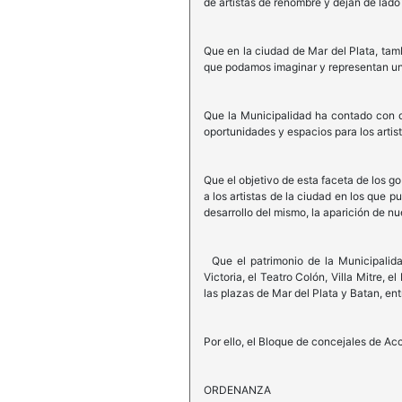
de artistas de renombre y dejan de lado 
Que en la ciudad de Mar del Plata, tam
que podamos imaginar y representan una
Que la Municipalidad ha contado con di
oportunidades y espacios para los artist
Que el objetivo de esta faceta de los g
a los artistas de la ciudad en los que p
desarrollo del mismo, la aparición de n
Que el patrimonio de la Municipalida
Victoria, el Teatro Colón, Villa Mitre,
las plazas de Mar del Plata y Batan, ent
Por ello, el Bloque de concejales de Ac
ORDENANZA