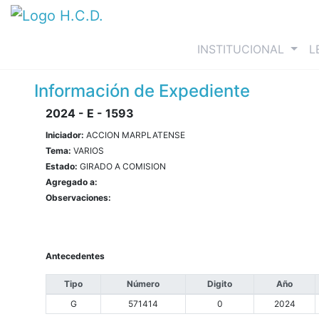
(curre
INSTITUCIONAL
L
Información de Expediente
2024 - E - 1593
Iniciador:
ACCION MARPLATENSE
Tema:
VARIOS
Estado:
GIRADO A COMISION
Agregado a:
Observaciones:
Antecedentes
Tipo
Número
Digito
Año
G
571414
0
2024