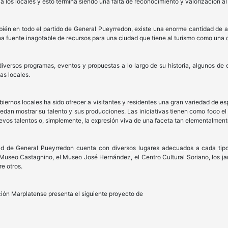
a los locales y esto termina siendo una falta de reconocimiento y valorización al a
bién en todo el partido de General Pueyrredon, existe una enorme cantidad de ar
 fuente inagotable de recursos para una ciudad que tiene al turismo como una de
versos programas, eventos y propuestas a lo largo de su historia, algunos de 
as locales.
obiernos locales ha sido ofrecer a visitantes y residentes una gran variedad de 
uedan mostrar su talento y sus producciones. Las iniciativas tienen como foco el f
uevos talentos o, simplemente, la expresión viva de una faceta tan elementalmen
d de General Pueyrredon cuenta con diversos lugares adecuados a cada tipo
 el Museo Castagnino, el Museo José Hernández, el Centro Cultural Soriano, los j
re otros.
ción Marplatense presenta el siguiente proyecto de