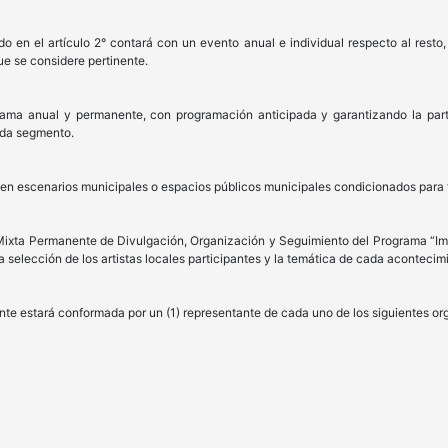
 en el artículo 2° contará con un evento anual e individual respecto al resto,
ue se considere pertinente.
rama anual y permanente, con programación anticipada y garantizando la parti
ada segmento.
 en escenarios municipales o espacios públicos municipales condicionados para t
Mixta Permanente de Divulgación, Organización y Seguimiento del Programa “Imp
 selección de los artistas locales participantes y la temática de cada acontecim
nte estará conformada por un (1) representante de cada uno de los siguientes or