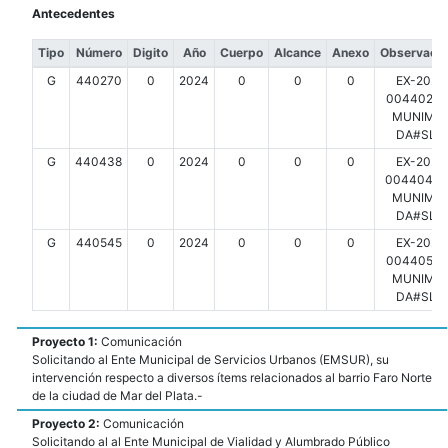
Antecedentes
Tipo
Número
Digito
Año
Cuerpo
Alcance
Anexo
Observacio
G
440270
0
2024
0
0
0
EX-2024
00440270
MUNIMD
DA#SLT
G
440438
0
2024
0
0
0
EX-2024
00440438
MUNIMD
DA#SLT
G
440545
0
2024
0
0
0
EX-2024
00440545
MUNIMD
DA#SLT
Proyecto 1:
Comunicación
Solicitando al Ente Municipal de Servicios Urbanos (EMSUR), su
intervención respecto a diversos ítems relacionados al barrio Faro Norte
de la ciudad de Mar del Plata.-
Proyecto 2:
Comunicación
Solicitando al al Ente Municipal de Vialidad y Alumbrado Público