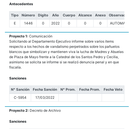
Antecedentes
Tipo
Número
Digito
Año
Cuerpo
Alcance
Anexo
Observacio
E
1446
0
2022
0
0
0
AUTOMATI
Proyecto 1:
Comunicación
Solicitando al Departamento Ejecutivo informe sobre varios items
respecto a los hechos de vandalismo perpetrados sobre los pañuelos
blancos que simbolizan y mantienen viva la lucha de Madres y Abuelas
de Plaza de Mayo frente a la Catedral de los Santos Pedro y Cecilia,
asimismo se solicita se informe si se realizó denuncia penal y en que
fiscalía.
Sanciones
N° Sanción
Fecha Sanción
N° Prom.
Fecha Prom.
Fecha Veto
C-5954
17/03/2022
Proyecto 2:
Decreto de Archivo
Sanciones