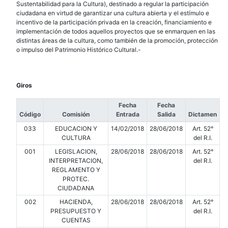
Sustentabilidad para la Cultura), destinado a regular la participación
ciudadana en virtud de garantizar una cultura abierta y el estímulo e
incentivo de la participación privada en la creación, financiamiento e
implementación de todos aquellos proyectos que se enmarquen en las
distintas áreas de la cultura, como también de la promoción, protección
o impulso del Patrimonio Histórico Cultural.-
Giros
Fecha
Fecha
Código
Comisión
Entrada
Salida
Dictamen
033
EDUCACION Y
14/02/2018
28/06/2018
Art. 52°
CULTURA
del R.I.
001
LEGISLACION,
28/06/2018
28/06/2018
Art. 52°
INTERPRETACION,
del R.I.
REGLAMENTO Y
PROTEC.
CIUDADANA
002
HACIENDA,
28/06/2018
28/06/2018
Art. 52°
PRESUPUESTO Y
del R.I.
CUENTAS